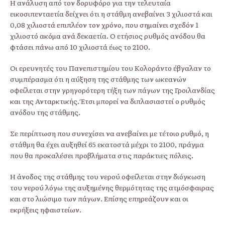
Η ανάλυση από τον δορυφόρο για την τελευταία
εικοσιπενταετία δείχνει ότι η στάθμη ανεβαίνει 3 χιλιοστά και
0,08 χιλιοστά επιπλέον τον χρόνο, που σημαίνει σχεδόν 1
χιλιοστό ακόμα ανά δεκαετία. Ο ετήσιος ρυθμός ανόδου θα
φτάσει πάνω από 10 χιλιοστά έως το 2100.
Οι ερευνητές του Πανεπιστημίου του Κολοράντο έβγαλαν το
συμπέρασμα ότι η αύξηση της στάθμης των ωκεανών
οφείλεται στην γρηγορότερη τήξη των πάγων της Γροιλανδίας
και της Ανταρκτικής. Έτσι μπορεί να διπλασιαστεί ο ρυθμός
ανόδου της στάθμης.
Σε περίπτωση που συνεχίσει να ανεβαίνει με τέτοιο ρυθμό, η
στάθμη θα έχει αυξηθεί 65 εκατοστά μέχρι το 2100, πράγμα
που θα προκαλέσει προβλήματα στις παράκτιες πόλεις.
Η άνοδος της στάθμης του νερού οφείλεται στην διόγκωση
του νερού λόγω της αυξημένης θερμότητας της ατμόσφαιρας
και στο λιώσιμο των πάγων. Επίσης επηρεάζουν και οι
εκρήξεις ηφαιστείων.