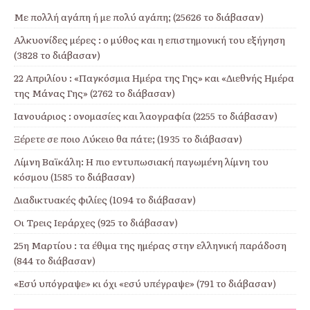
Με πολλή αγάπη ή με πολύ αγάπη; (25626 το διάβασαν)
Αλκυονίδες μέρες : ο μύθος και η επιστημονική του εξήγηση
(3828 το διάβασαν)
22 Απριλίου : «Παγκόσμια Ημέρα της Γης» και «Διεθνής Ημέρα
της Μάνας Γης» (2762 το διάβασαν)
Ιανουάριος : ονομασίες και λαογραφία (2255 το διάβασαν)
Ξέρετε σε ποιο Λύκειο θα πάτε; (1935 το διάβασαν)
Λίμνη Βαϊκάλη: Η πιο εντυπωσιακή παγωμένη λίμνη του
κόσμου (1585 το διάβασαν)
Διαδικτυακές φιλίες (1094 το διάβασαν)
Οι Τρεις Ιεράρχες (925 το διάβασαν)
25η Μαρτίου : τα έθιμα της ημέρας στην ελληνική παράδοση
(844 το διάβασαν)
«Εσύ υπόγραψε» κι όχι «εσύ υπέγραψε» (791 το διάβασαν)