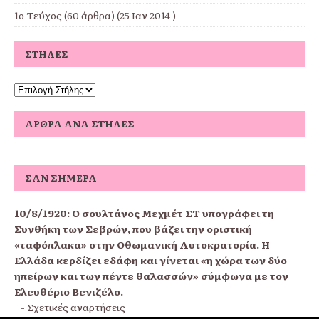
1ο Τεύχος
(60 άρθρα) (25 Ιαν 2014 )
ΣΤΉΛΕΣ
ΆΡΘΡΑ ΑΝΆ ΣΤΉΛΕΣ
ΣΑΝ ΣΉΜΕΡΑ
10/8/1920:
Ο σουλτάνος Μεχμέτ ΣΤ υπογράφει τη
Συνθήκη των Σεβρών, που βάζει την οριστική
«ταφόπλακα» στην Οθωμανική Αυτοκρατορία. Η
Ελλάδα κερδίζει εδάφη και γίνεται «η χώρα των δύο
ηπείρων και των πέντε θαλασσών» σύμφωνα με τον
Ελευθέριο Βενιζέλο.
-
Σχετικές αναρτήσεις