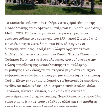
Το Μουσείο Βαλκανικών Πολέμων στο χωριό Γέφυρα της
Θεσσαλονίκης επισκέφτηκε η Γ΄τάξη του Γυμνασίου μας στις 5
Μαΐου 2022. Πρόκειται για έναν ιστορικό χώρο, όπου
εγκαταστάθηκε το στρατηγείο του Ελληνικού Στρατού από
τις 24 έως τις 26 Οκτωβρίου του 1912. Εδώ έγιναν οι
διαπραγματεύσεις μεταξύ του Έλληνα Αρχιστράτηγου
διαδόχου Κωνσταντίνου και του Χασάν Ταχσίν Πασά, του
Τούρκου διοικητή της Θεσσαλονίκης, που οδήγησαν στην
τελική παράδοση της Θεσσαλονίκης στους Έλληνες.
Οι μαθητές είχαν διδαχτεί τα ιστορικά γεγονότα και είχαν
εκφράσει το ενδιαφέρον τους για μια επίσκεψη στην έπαυλη
Τοψίν. Είχαν την ευκαιρία, λοιπόν, να ξεναγηθούν εκεί όπου
εκτίθενται πολεμικά κειμήλια, στρατιωτικές στολές, όπλα,
μετάλλια, πίνακες, έπιπλα, οικιακά σκεύη και άλλα
αντικείμενα εντός της κατοικίας. Παράλληλα, στον προαύλιο
χώρο επισκέφτηκαν τους στάβλους αλλά και την αποθήκη
όπου βρίσκονται ιατρικά εργαλεία της εποχής.