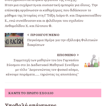
Ήταν μια ευχάριστη και ουσιαστική εμπειρία για όλους. Την
επίσκεψη οργάνωσαν οι καθηγήτριες που διδάσκουν το
μάθημα της Ιστορίας στη Γ΄ Τάξη Λιόρα Θ. και Παρασκευαΐδου
Ε., ενώ συνόδευσαν και οι φιλόλογοι του σχολείου
Ανθομελίδου Χ. και Γώτσιου Φ.
ΠΡΟΗΓΟΎΜΕΝΟ
Παγκόσμια Ημέρα για την εξάλειψη Φυλετικών
διακρίσεων
ΕΠΌΜΕΝΟ
Συμμετοχή των μαθητών του 1ου Γυμνασίου
Εύοσμου στο 2o Διαδικτυακό Μαθητικό Συνέδριο
με τίτλο “Διερευνώντας τον φυσικό κόσμο,
κάνουμε πειράματα….. τηρώντας τις αποστάσεις”
ΚΆΝΤΕ ΤΟ ΠΡΏΤΟ ΣΧΌΛΙΟ
Υποβολή απάντησης