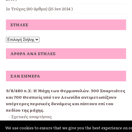
1ο Τεύχος
(60 άρθρα) (25 Ιαν 2014 )
ΣΤΉΛΕΣ
ΆΡΘΡΑ ΑΝΆ ΣΤΉΛΕΣ
ΣΑΝ ΣΉΜΕΡΑ
9/8/480 π.Χ:
Η Μάχη των Θερμοπυλών. 300 Σπαρτιάτες
και 700 Θεσπιείς υπό τον Λεωνίδα αντιμετωπίζουν
υπέρτερες περσικές δυνάμεις και πίπτουν επί του
πεδίου της μάχης.
-
Σχετικές αναρτήσεις
We use cookies to ensure that we give you the best experience on o