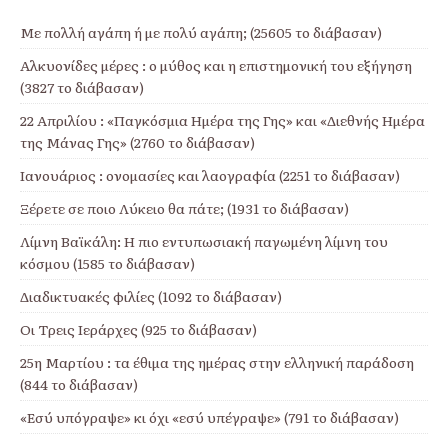
Με πολλή αγάπη ή με πολύ αγάπη; (25605 το διάβασαν)
Αλκυονίδες μέρες : ο μύθος και η επιστημονική του εξήγηση
(3827 το διάβασαν)
22 Απριλίου : «Παγκόσμια Ημέρα της Γης» και «Διεθνής Ημέρα
της Μάνας Γης» (2760 το διάβασαν)
Ιανουάριος : ονομασίες και λαογραφία (2251 το διάβασαν)
Ξέρετε σε ποιο Λύκειο θα πάτε; (1931 το διάβασαν)
Λίμνη Βαϊκάλη: Η πιο εντυπωσιακή παγωμένη λίμνη του
κόσμου (1585 το διάβασαν)
Διαδικτυακές φιλίες (1092 το διάβασαν)
Οι Τρεις Ιεράρχες (925 το διάβασαν)
25η Μαρτίου : τα έθιμα της ημέρας στην ελληνική παράδοση
(844 το διάβασαν)
«Εσύ υπόγραψε» κι όχι «εσύ υπέγραψε» (791 το διάβασαν)