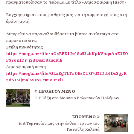
πραγματοποίησαν το πείραμα με τίτλο «Ατμοσφαιρική Πίεση»
Συγχαρητήρια στους μαθητές μας για τη συμμετοχή τους στη
δράση αυτή.
Μπορείτε να παρακολουθήσετε τα βίντεο αντίστοιχα στα
παρακάτω λινκ:
Στήλη πυκνότητας
https://mega.nz/file/nOxEEKIJ#18a53zbKpkVhquAnE3E0
FSron1Dr_j2dQssr8auc1uE
Ατμοσφαιρική πίεση
https://mega.nz/file/GLxEgTLT#0Ez0UG7d3fDtbIDs2gyR
2IiNCJjma1WExCcuue0rzlI
ΠΡΟΗΓΟΎΜΕΝΟ
Η Γ΄ Τάξη στο Μουσείο Βαλκανικών Πολέμων
ΕΠΌΜΕΝΟ
Η Α΄ Γυμνασίου μας στην έκθεση έργων του
Γιανούλη Χαλεπά