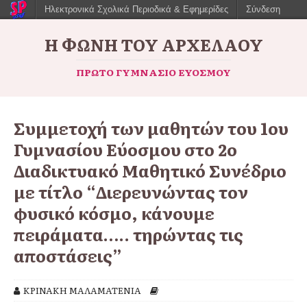
Ηλεκτρονικά Σχολικά Περιοδικά & Εφημερίδες
Σύνδεση
Η ΦΩΝΉ ΤΟΥ ΑΡΧΈΛΑΟΥ
ΠΡΏΤΟ ΓΥΜΝΆΣΙΟ ΕΥΌΣΜΟΥ
Συμμετοχή των μαθητών του 1ου
Γυμνασίου Εύοσμου στο 2o
Διαδικτυακό Μαθητικό Συνέδριο
με τίτλο “Διερευνώντας τον
φυσικό κόσμο, κάνουμε
πειράματα….. τηρώντας τις
αποστάσεις”
ΚΡΙΝΑΚΗ ΜΑΛΑΜΑΤΕΝΙΑ