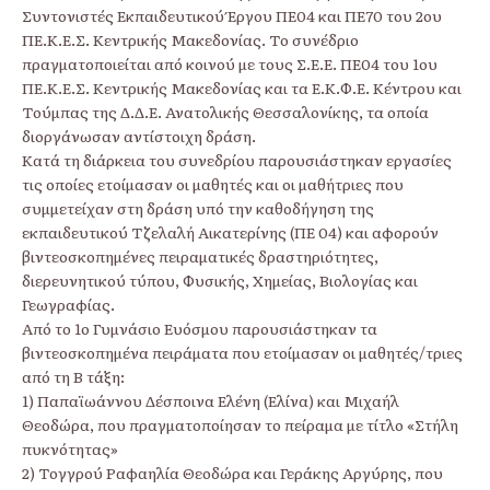
Συντονιστές Εκπαιδευτικού Έργου ΠΕ04 και ΠΕ70 του 2ου
ΠΕ.Κ.Ε.Σ. Κεντρικής Μακεδονίας. Το συνέδριο
πραγματοποιείται από κοινού με τους Σ.Ε.Ε. ΠΕ04 του 1ου
ΠΕ.Κ.Ε.Σ. Κεντρικής Μακεδονίας και τα Ε.Κ.Φ.Ε. Κέντρου και
Τούμπας της Δ.Δ.Ε. Ανατολικής Θεσσαλονίκης, τα οποία
διοργάνωσαν αντίστοιχη δράση.
Κατά τη διάρκεια του συνεδρίου παρουσιάστηκαν εργασίες
τις οποίες ετοίμασαν οι μαθητές και οι μαθήτριες που
συμμετείχαν στη δράση υπό την καθοδήγηση της
εκπαιδευτικού Τζελαλή Αικατερίνης (ΠΕ 04) και αφορούν
βιντεοσκοπημένες πειραματικές δραστηριότητες,
διερευνητικού τύπου, Φυσικής, Χημείας, Βιολογίας και
Γεωγραφίας.
Από το 1ο Γυμνάσιο Ευόσμου παρουσιάστηκαν τα
βιντεοσκοπημένα πειράματα που ετοίμασαν οι μαθητές/τριες
από τη Β τάξη:
1) Παπαϊωάννου Δέσποινα Ελένη (Ελίνα) και Μιχαήλ
Θεοδώρα, που πραγματοποίησαν το πείραμα με τίτλο «Στήλη
πυκνότητας»
2) Τογγρού Ραφαηλία Θεοδώρα και Γεράκης Αργύρης, που