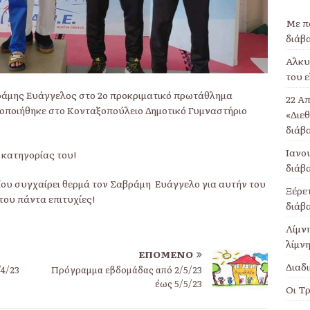
Με π
διάβ
Αλκυο
του ε
βράμης Ευάγγελος στο 2ο προκριματικό πρωτάθλημα
22 Απ
οποιήθηκε στο Κονταξοπούλειο Δημοτικό Γυμναστήριο
«Διε
διάβ
Ιανου
 κατηγορίας του!
διάβ
ου συγχαίρει θερμά τον Σαβράμη Ευάγγελο για αυτήν του
Ξέρετ
 του πάντα επιτυχίες!
διάβ
Λίμν
λίμνη
ΕΠΌΜΕΝΟ
Διαδι
4/23
Πρόγραμμα εβδομάδας από 2/5/23
έως 5/5/23
Οι Τρ