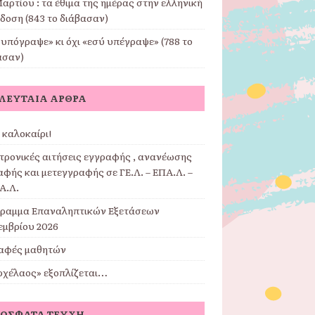
αρτίου : τα έθιμα της ημέρας στην ελληνική
δοση (843 το διάβασαν)
υπόγραψε» κι όχι «εσύ υπέγραψε» (788 το
ασαν)
ΛΕΥΤΑΊΑ ΆΡΘΡΑ
 καλοκαίρι!
τρονικές αιτήσεις εγγραφής , ανανέωσης
φής και μετεγγραφής σε ΓΕ.Λ. – ΕΠΑ.Λ. –
Α.Λ.
ραμμα Επαναληπτικών Εξετάσεων
εμβρίου 2026
αφές μαθητών
ρχέλαος» εξοπλίζεται…
ΌΣΦΑΤΑ ΤΕΎΧΗ