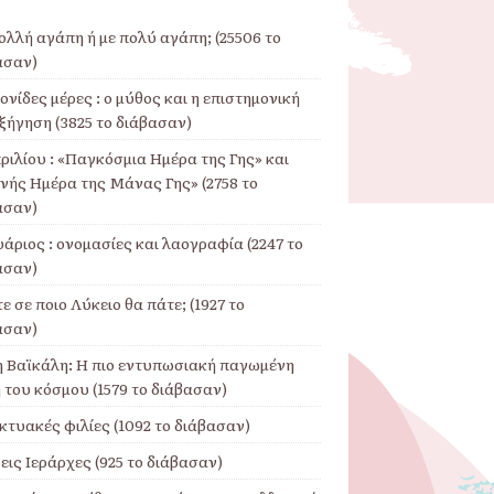
ολλή αγάπη ή με πολύ αγάπη; (25506 το
ασαν)
νίδες μέρες : ο μύθος και η επιστημονική
ξήγηση (3825 το διάβασαν)
ριλίου : «Παγκόσμια Ημέρα της Γης» και
θνής Ημέρα της Μάνας Γης» (2758 το
ασαν)
άριος : ονομασίες και λαογραφία (2247 το
ασαν)
ε σε ποιο Λύκειο θα πάτε; (1927 το
ασαν)
η Βαϊκάλη: Η πιο εντυπωσιακή παγωμένη
 του κόσμου (1579 το διάβασαν)
κτυακές φιλίες (1092 το διάβασαν)
εις Ιεράρχες (925 το διάβασαν)