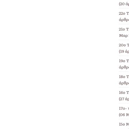
(20 ά
22ο 
άρθρα
21ο Τ
Μαρ 
20ο 
(19 ά
19ο 
άρθρα
18ο Τ
άρθρα
16ο 
(27 ά
17o- 
(06 Μ
15ο Μ