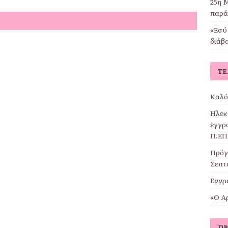
25η Μ
παρά
«Εσύ 
διάβ
ΤΕ
Καλό
Ηλεκ
εγγρα
Π.ΕΠ
Πρόγ
Σεπτ
Εγγρ
«Ο Α
ΠΡ