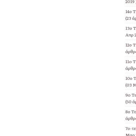
2019 
14ο 
(23 ά
13ο Τ
Απρ 2
12ο 
άρθρα
11o Τ
άρθρα
10ο Τ
(03 Μ
9o Τ
(50 ά
8ο Τ
άρθρα
7ο-τ
Μαρ 