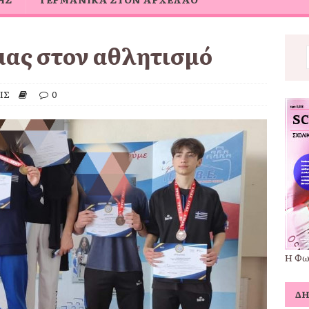
μας στον αθλητισμό
ΙΣ
0
Η Φω
Δ