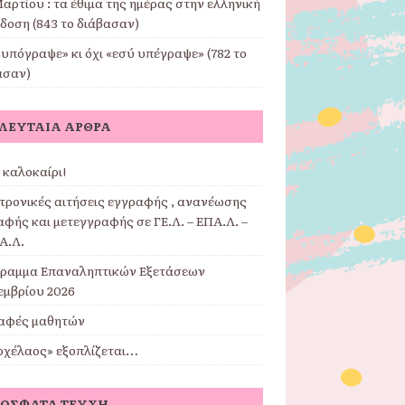
αρτίου : τα έθιμα της ημέρας στην ελληνική
δοση (843 το διάβασαν)
υπόγραψε» κι όχι «εσύ υπέγραψε» (782 το
ασαν)
ΛΕΥΤΑΊΑ ΆΡΘΡΑ
 καλοκαίρι!
τρονικές αιτήσεις εγγραφής , ανανέωσης
φής και μετεγγραφής σε ΓΕ.Λ. – ΕΠΑ.Λ. –
Α.Λ.
ραμμα Επαναληπτικών Εξετάσεων
εμβρίου 2026
αφές μαθητών
ρχέλαος» εξοπλίζεται…
ΌΣΦΑΤΑ ΤΕΎΧΗ