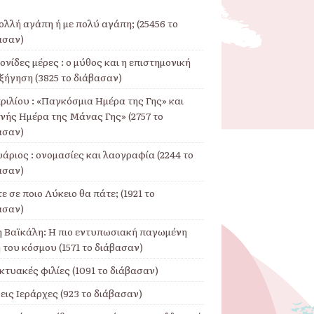
ολλή αγάπη ή με πολύ αγάπη; (25456 το
ασαν)
νίδες μέρες : ο μύθος και η επιστημονική
ξήγηση (3825 το διάβασαν)
ριλίου : «Παγκόσμια Ημέρα της Γης» και
θνής Ημέρα της Μάνας Γης» (2757 το
ασαν)
άριος : ονομασίες και λαογραφία (2244 το
ασαν)
ε σε ποιο Λύκειο θα πάτε; (1921 το
ασαν)
η Βαϊκάλη: Η πιο εντυπωσιακή παγωμένη
 του κόσμου (1571 το διάβασαν)
κτυακές φιλίες (1091 το διάβασαν)
εις Ιεράρχες (923 το διάβασαν)