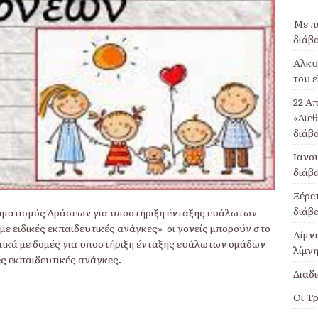
Με π
διάβ
Αλκυο
του ε
22 Απ
«Διε
διάβ
Ιανου
διάβ
Ξέρετ
διάβ
μματισμός Δράσεων για υποστήριξη ένταξης ευάλωτων
ε ειδικές εκπαιδευτικές ανάγκες» οι γονείς μπορούν στο
Λίμν
τικά με δομές για υποστήριξη ένταξης ευάλωτων ομάδων
λίμνη
ές εκπαιδευτικές ανάγκες.
Διαδι
Οι Τρ