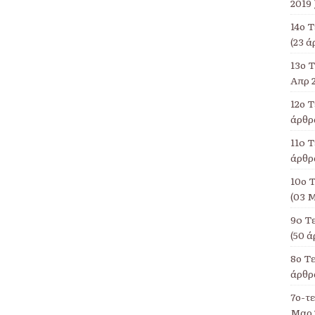
2019 
14ο 
(23 ά
13ο Τ
Απρ 2
12ο 
άρθρα
11o Τ
άρθρα
10ο Τ
(03 Μ
9o Τ
(50 ά
8ο Τ
άρθρα
7ο-τ
Μαρ 