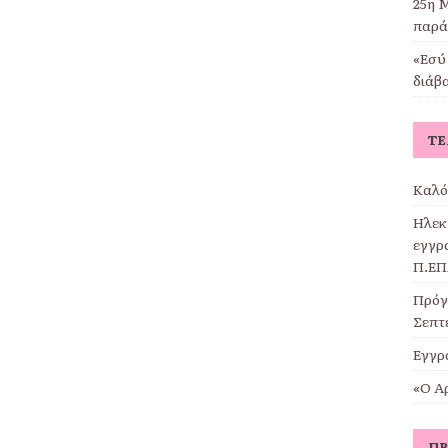
25η Μ
παρά
«Εσύ 
διάβ
ΤΕ
Καλό
Ηλεκ
εγγρα
Π.ΕΠ
Πρόγ
Σεπτ
Εγγρ
«Ο Α
ΠΡ