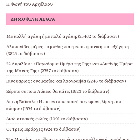
Η Φωνή του Αρχέλαου
ΔΗΜΟΦΙΛΉ ΆΡΘΡΑ
Με πολλή αγάπη ή με πολύ αγάπη; (25462 το διάβασαν)
Αλκυονίδες μέρες : ο μύθος και η επιστημονική του εξήγηση
(3825 το διάβασαν)
22 Απριλίου : «Παγκόσμια Ημέρα της Γης» και «Διεθνής Ημέρα
της Μάνας Γης» (2757 το διάβασαν)
Ιανουάριος : ονομασίες και λαογραφία (2246 το διάβασαν)
Ξέρετε σε ποιο Λύκειο θα πάτε; (1923 το διάβασαν)
Λίμνη Βαϊκάλη: Η πιο εντυπωσιακή παγωμένη λίμνη του
κόσμου (1574 το διάβασαν)
Διαδικτυακές φιλίες (1091 το διάβασαν)
Οι Τρεις Ιεράρχες (924 το διάβασαν)
25η Μαρτίου : τα έθιμα της ημέρας στην ελληνική παράδοση