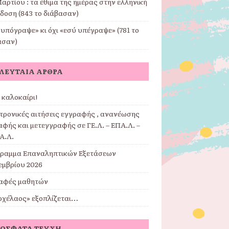
αρτίου : τα έθιμα της ημέρας στην ελληνική
δοση (843 το διάβασαν)
υπόγραψε» κι όχι «εσύ υπέγραψε» (781 το
ασαν)
ΛΕΥΤΑΊΑ ΆΡΘΡΑ
 καλοκαίρι!
τρονικές αιτήσεις εγγραφής , ανανέωσης
φής και μετεγγραφής σε ΓΕ.Λ. – ΕΠΑ.Λ. –
Α.Λ.
ραμμα Επαναληπτικών Εξετάσεων
εμβρίου 2026
αφές μαθητών
ρχέλαος» εξοπλίζεται…
ΌΣΦΑΤΑ ΤΕΎΧΗ