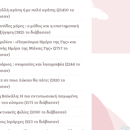
ολλή αγάπη ή με πολύ αγάπη; (25450 το
ασαν)
νίδες μέρες : ο μύθος και η επιστημονική
ξήγηση (3825 το διάβασαν)
ριλίου : «Παγκόσμια Ημέρα της Γης» και
θνής Ημέρα της Μάνας Γης» (2757 το
ασαν)
άριος : ονομασίες και λαογραφία (2244 το
ασαν)
ε σε ποιο Λύκειο θα πάτε; (1920 το
ασαν)
η Βαϊκάλη: Η πιο εντυπωσιακή παγωμένη
 του κόσμου (1571 το διάβασαν)
κτυακές φιλίες (1090 το διάβασαν)
εις Ιεράρχες (923 το διάβασαν)