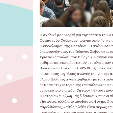
Η σχολική μας γιορτή για την επέτειο του 
Οθωμανούς Τούρκους πραγματοποιήθηκε τη
Ευαγγελισμού της Θεοτόκου. Η ανάγνωση το
δημιουργών μας, του Γιώργου Σεφέρη και το
Χριστιανόπουλου, του Γιώργου Ιωάννου κα
μαθητές και εκπαιδευτικούς στο κλίμα των
Βαλκανικών Πολέμων (1912-1913), όσο και τ
έδωσε τους μεγάλους αγώνες του για την 
όλοι οι Έλληνες αναμετρήθηκαν με τον ιταλι
εστίασε στην ιστορία της Θεσσαλονίκης που 
θρησκευτικό επίπεδο. Τη γιορτή έντυσε μου
Η Ιστορία και η ζωή μάς διδάσκουν πως οι ν
εξισώσεις, αλλά από αποφάσεις ψυχής. Οι σ
παρελθόντος, καθώς η λήθη είναι άκρως επι
σχολικών γιορτών και επετείων, η προάσπισ