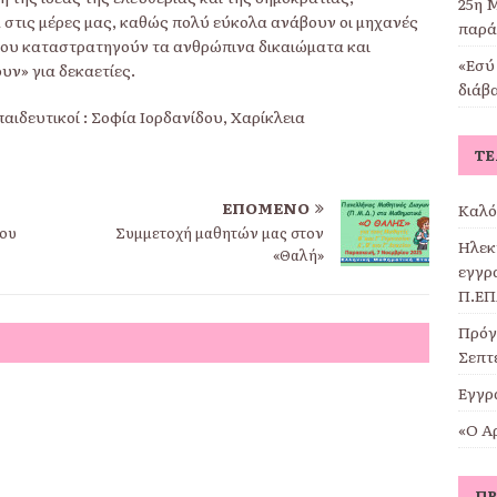
25η Μ
ρα στις μέρες μας, καθώς πολύ εύκολα ανάβουν οι μηχανές
παρά
που καταστρατηγούν τα ανθρώπινα δικαιώματα και
«Εσύ 
ν» για δεκαετίες.
διάβ
αιδευτικοί : Σοφία Ιορδανίδου, Χαρίκλεια
ΤΕ
ΕΠΌΜΕΝΟ
Καλό
ίου
Συμμετοχή μαθητών μας στον
Ηλεκ
«Θαλή»
εγγρα
Π.ΕΠ
Πρόγ
Σεπτ
Εγγρ
«Ο Α
ΠΡ