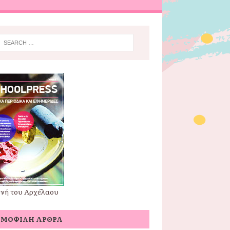
νή του Αρχέλαου
ΗΜΟΦΙΛΉ ΆΡΘΡΑ