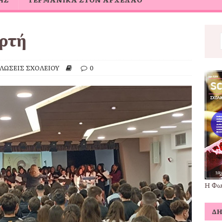
ορτή
ΛΩΣΕΙΣ ΣΧΟΛΕΙΟΥ
0
Η Φω
Δ