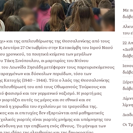
Με π
διάβ
Αλκυο
του ε
«Όχι» και της απελευθέρωσης της Θεσσαλονίκης από τους
22 Απ
 Δευτέρα 27 Οκτωβρίου στην Κατακόμβη του Ιερού Ναού
«Διε
υ χρονικού, τα ποιητικά κείμενα των μεγάλων
διάβ
υ Τάκη Σινόπουλου, οι μαρτυρίες του Ντίνου
Ιανου
ι του Λεωνίδα Ζησιάδη μετέφεραν τους παρευρισκόμενους
διάβ
 ταραγμένων και δύσκολων περιόδων, τόσο των
ης Κατοχής (1940 – 1944). Τότε ο λαός της Θεσσαλονίκης
Ξέρετ
απελευθέρωσή του από τους Οθωμανούς Τούρκους και
διάβ
κό φασισμό και τον γερμανικό ναζισμό. Η γιορτή μας
Λίμν
γιορτάζει αυτές τις μέρες και σε εθνικό και σε
λίμνη
σικά η χορωδία του σχολείου με τα τραγούδια της.
ίκες και οι επιτυχίες δεν εξαρτώνται από μαθηματικές
Διαδι
χολικές γιορτές είναι γιορτές μνήμης και υπόμνησης του
Οι Τρ
κίνδυνη για την επιβίωση ενός έθνους. Το μήνυμα των
η της ιδέας της ελευθερίας και της δημοκρατίας,