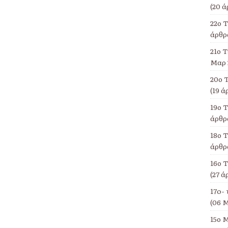
(20 ά
22ο 
άρθρα
21ο Τ
Μαρ 
20ο 
(19 ά
19ο 
άρθρα
18ο Τ
άρθρα
16ο 
(27 ά
17o- 
(06 Μ
15ο Μ