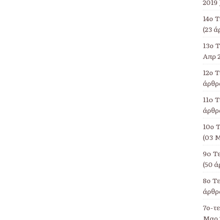
2019 
14ο 
(23 ά
13ο Τ
Απρ 2
12ο 
άρθρα
11o Τ
άρθρα
10ο Τ
(03 Μ
9o Τ
(50 ά
8ο Τ
άρθρα
7ο-τ
Μαρ 