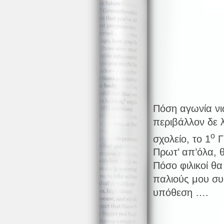
Πόση αγωνία νιώ
περιβάλλον δε 
ο
σχολείο, το 1
Γ
Πρωτ’ απ’όλα, 
Πόσο φιλικοί θα
παλιούς μου συ
υπόθεση ….