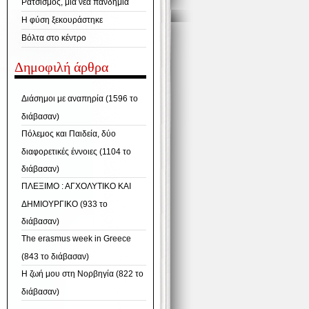
Ρατσισμός, μια νέα πανδημία
Η φύση ξεκουράστηκε
Βόλτα στο κέντρο
Δημοφιλή άρθρα
Διάσημοι με αναπηρία (1596 το
διάβασαν)
Πόλεμος και Παιδεία, δύο
διαφορετικές έννοιες (1104 το
διάβασαν)
ΠΛΕΞΙΜΟ : ΑΓΧΟΛΥΤΙΚΟ ΚΑΙ
ΔΗΜΙΟΥΡΓΙΚΟ (933 το
διάβασαν)
The erasmus week in Greece
(843 το διάβασαν)
Η ζωή μου στη Νορβηγία (822 το
διάβασαν)