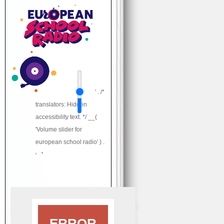
' . /*
translators: Hidden
accessibility text. */ __(
'Volume slider for
european school radio' ) .
'
'