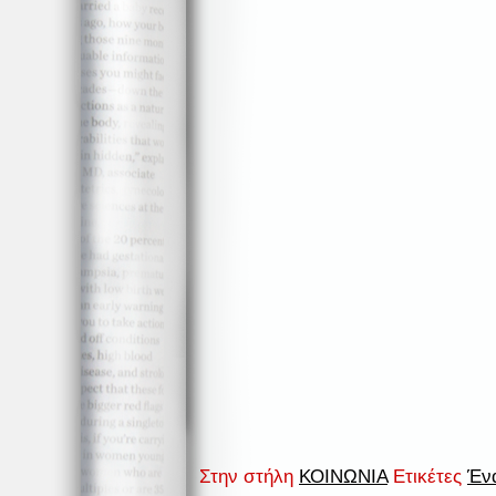
Στην στήλη
ΚΟΙΝΩΝΙΑ
Ετικέτες
Ένα