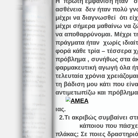
H πρώτη εμφάνιση ήταν σε 
ασθένεια δεν ήταν πολύ γν
μέχρι να διαγνωσθεί ότι εί
μέχρι σήμερα μαθαίνω να ζ
να αποθαρρύνομαι. Μέχρι τ
πράγματα ήταν χωρίς ιδιαί
φορά κάθε τρία – τέσσερα 
πρόβλημα , συνήθως στα ά
φαρμακευτική αγωγή όλα ήτ
τελευταία χρόνια χρειάζομα
τη βάδιση μου κάτι που είν
αντιμετωπίζω και πρόβλημα
ια
2.Τι ακριβώς συμβαίνει στ
κάποιου που πάσχει α
πλάκας; Σε ποιες δραστηρι