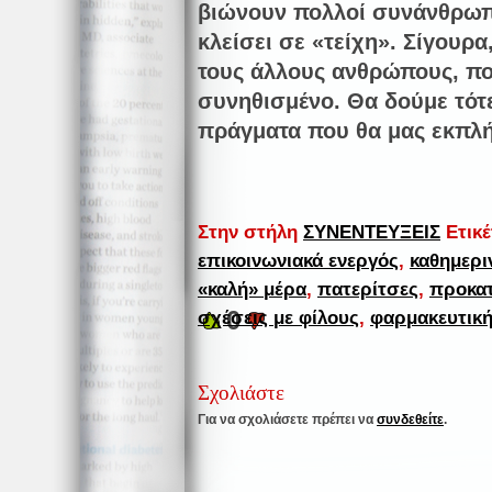
βιώνουν πολλοί συνάνθρωπο
κλείσει σε «τείχη». Σίγουρ
τους άλλους ανθρώπους, πο
συνηθισμένο. Θα δούμε τότε
πράγματα που θα μας εκπλή
Στην στήλη
ΣΥΝΕΝΤΕΥΞΕΙΣ
Ετικ
επικοινωνιακά ενεργός
,
καθημερι
«καλή» μέρα
,
πατερίτσες
,
προκα
0
σχέσεις με φίλους
,
φαρμακευτικ
Σχολιάστε
Για να σχολιάσετε πρέπει να
συνδεθείτε
.