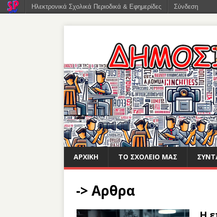
Ηλεκτρονικά Σχολικά Περιοδικά & Εφημερίδες
Σύνδεση
ΑΡΧΙΚΉ
ΤΟ ΣΧΟΛΕΊΟ ΜΑΣ
ΣΥΝΤ
-> Αρθρα
Η ε