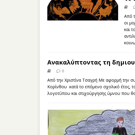
Από 
οι μ
και τ
αντιλ
κοινω
Ανακαλύπτοντας τη δημιου
0
Από την Χριστίνα Τσαγρή Με αφορμή την σ
Κορίνθου κατά το επόμενο σχολικό έτος, τ
λογοτύπου και στιχούργησης ύμνου που θα