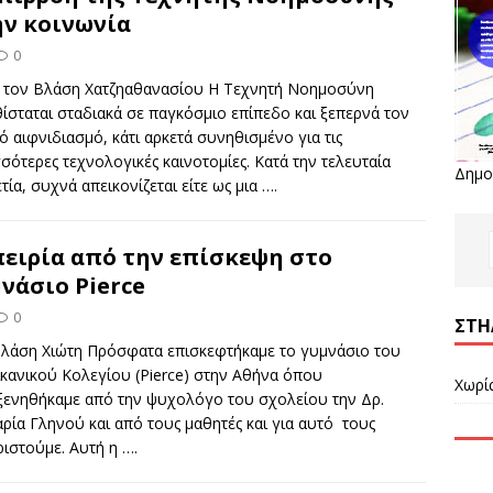
ν κοινωνία
0
τον Βλάση Χατζηαθανασίου Η Τεχνητή Νοημοσύνη
ίσταται σταδιακά σε παγκόσμιο επίπεδο και ξεπερνά τον
ό αιφνιδιασμό, κάτι αρκετά συνηθισμένο για τις
σότερες τεχνολογικές καινοτομίες. Κατά την τελευταία
Δημο
τία, συχνά απεικονίζεται είτε ως μια
….
ειρία από την επίσκεψη στο
νάσιο Pierce
0
ΣΤΉ
Βλάση Χιώτη Πρόσφατα επισκεφτήκαμε το γυμνάσιο του
κανικού Κολεγίου (Pierce) στην Αθήνα όπου
Χωρί
ξενηθήκαμε από την ψυχολόγο του σχολείου την Δρ.
ρία Γληνού και από τους μαθητές και για αυτό τους
ριστούμε. Αυτή η
….