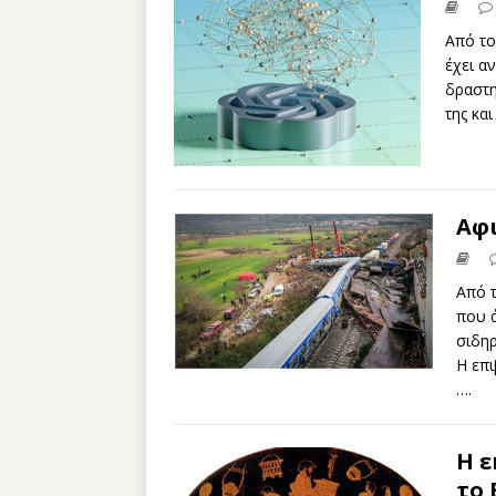
Από το
έχει α
δραστη
της κα
Αφι
Aπό 
που 
σιδηρ
Η επι
….
Η ε
το 