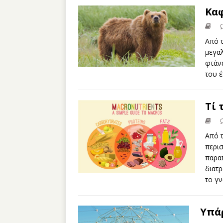
Kαφ
Aπό 
μεγα
φτάνε
του έ
Τί 
Από 
περι
παρα
διατρ
το γν
Υπάρ