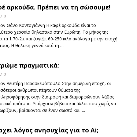
έ αρκούδα. Πρέπει να τη σώσουμε!
0
τον Θάνο Κοντογιάννη Η καφέ αρκούδα είναι το
λύτερο χερσαίο θηλαστικό στην Ευρώπη. Το μήκος της
ι τα 1,70-2μ. και ζυγίζει 60-250 κιλά ανάλογα με την εποχή
τους. Η θηλυκή γεννά κατά τη
….
τρώμε πραγματικά;
0
τον Λευτέρη Παρασκευόπουλο Στην σημερινή εποχή, οι
σσότεροι άνθρωποι πέφτουν θύματα της
πληροφόρησης στην διατροφή και διαμορφώνουν λάθος
οφικά πρότυπα. Υπάρχουν βέβαια και άλλοι που χωρίς να
ωρίζουν, βρίσκονται σε έναν σωστό και
….
χει λόγος ανησυχίας για το Ai;