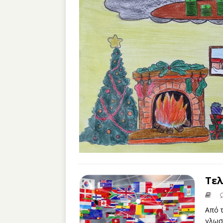
Τελ
Από τ
γλωσ