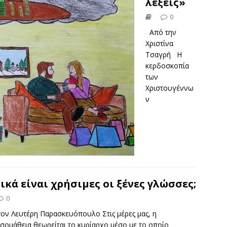
λέξεις»
0
Από την
Χριστίνα
Τσαγρή Η
κερδοσκοπία
των
Χριστουγέννω
ν
ικά είναι χρήσιμες οι ξένες γλώσσες;
0
ον Λευτέρη Παρασκευόπουλο Στις μέρες μας, η
σομάθεια θεωρείται το κυρίαρχο μέσο με το οποίο