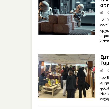
στη
Από 
εγκαθ
αρχικ
περισ
δεκαε
Εμπ
Γυμ
τον 
Αμερι
φιλο
Νεκτα
ευχα