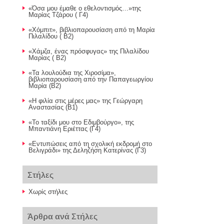
«Όσα μου έμαθε ο εθελοντισμός…»της
Μαρίας Τζάρου ( Γ4)
«Χόμπιτ», βιβλιοπαρουσίαση από τη Μαρία
Πιλαλίδου ( Β2)
«Χάμζα, ένας πρόσφυγας» της Πιλαλίδου
Μαρίας ( Β2)
«Τα λουλούδια της Χιροσίμα»,
βιβλιοπαρουσίαση από την Παπαγεωργίου
Μαρία (Β2)
«Η φιλία στις μέρες μας» της Γεώργαρη
Αναστασίας (Β1)
«Το ταξίδι μου στο Εδιμβούργο», της
Μπαντιάνη Εριέττας (Γ4)
«Εντυπώσεις από τη σχολική εκδρομή στο
Βελιγράδι» της Δεληζήση Κατερίνας (Γ3)
Στήλες
Χωρίς στήλες
Άρθρα ανά Στήλες