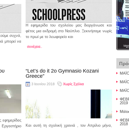
Η εφημερίδα του σχολείου μας διοργάνωσε και
φέτος μια εκδρομή στο Ναύπλιο. Ξεκινήσαμε νωρίς
κούμε συχνά,
το πρωί με το λεωφορείο και
ιά μπορεί να
συνέχεια..
Πρό
ίου
“Let’s do it 2o Gymnasio Kozani
ΜΑΪΟ
Greece”
ΜΑΪΟ
3 Ιουνίου 2018
Χωρίς Σχόλια
ΜΑΪΟ
ΦΕΒΡ
2019 
Μάϊο
ς εφημερίδας
ΦΕΒΡ
2018 
Και αυτή τη σχολική χρονιά , τον Απρίλιο μήνα,
ο Εργαστήριο