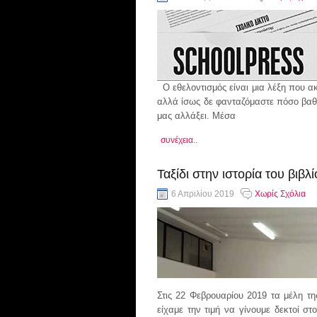
ΔΙΑΤΡΟΦΗ-ΥΓΕΙΑ
ΠΡΟΓΡΑΜΜΑΤΑ
ΜΥΘΙΣΤΟΡΗΜΑΤΑ
ΠΟΛΙΤΙΣΜΟΣ
Ο εθελοντισμός είναι μια λέξη που α
αλλά ίσως δε φανταζόμαστε πόσο βαθ
ΑΘΛΗΤΙΚΑ
μας αλλάξει. Μέσα
ΙΔΙΑΙΤΕΡΑ ΘΕΜΑΤΑ
συνέχεια..
ΨΥΧΑΓΩΓΙΑ
Ταξίδι στην ιστορία του βιβλ
6 Απριλίου 2019
Χωρίς Σχόλια
Στις 22 Φεβρουαρίου 2019 τα μέλη τη
είχαμε την τιμή να γίνουμε δεκτοί στ