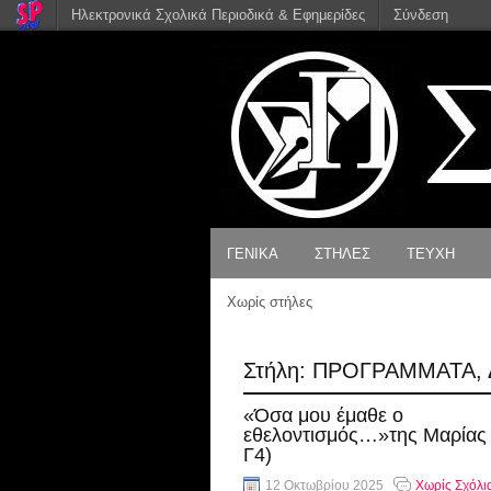
Ηλεκτρονικά Σχολικά Περιοδικά & Εφημερίδες
Σύνδεση
ΓΕΝΙΚΑ
ΣΤΗΛΕΣ
ΤΕΥΧΗ
ΕΠΙΚΟΙΝΩΝΙΑ
ΠΡΟΒΛΗΜΑΤΙΣΜΟΙ
Χωρίς στήλες
ΤΑ ΠΑΙΔΙΑ ΡΩΤΟΥΝ,
ΟΙ ΜΕΓΑΛΟΙ
ΑΠΑΝΤΟΥΝ
Στήλη:
ΠΡΟΓΡΑΜΜΑΤΑ, 
ΡΕΠΟΡΤΑΖ
«Όσα μου έμαθε ο
εθελοντισμός…»της Μαρίας 
ΕΡΕΥΝΑ
Γ4)
ΗΘΗ – ΕΘΙΜΑ
12 Οκτωβρίου 2025
Χωρίς Σχόλι