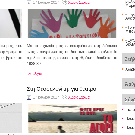
βιβλ
17 Ιουλίου 2017
Χωρίς Σχόλια
Μαρί
«Η φι
Ανασ
«Το τ
Μπαντ
«Εντ
Βελιγ
ίου μας, που
Με το σχολείο μας επισκεφτήκαμε στη διάρκεια
εφθήκαμε το
ενός προγράμματος το διαπολιτισμικό σχολείο.Το
ου βρίσκεται
σχολείο αυτό βρίσκεται στη Θράκη, ιδρύθηκε το
Στή
1938-39.
Χωρί
συνέχεια..
Άρθ
Στη Θεσσαλονίκη, για θέατρο
17 Ιουλίου 2017
Χωρίς Σχόλια
Σύν
Εκπαι
Ηλεκ
Ηλεκτ