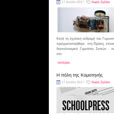
17 Ιουλίου 2017
Χωρίς Σχόλια
Κατά τη σχολική εκδρομή του Γυμνασ
πραγματοποιήθηκε στη Θράκη, επισκ
διαπολιτισμικό Γυμνάσιο Σαπών , π
στο
συνέχεια..
Η πόλη της Κομοτηνής
17 Ιουλίου 2017
Χωρίς Σχόλια