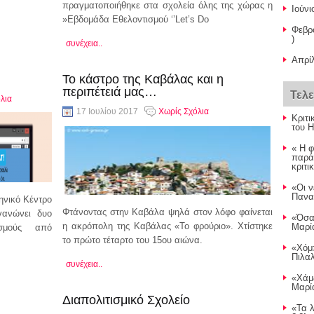
πραγματοποιήθηκε στα σχολεία όλης της χώρας η
Ιούνι
»Εβδομάδα Εθελοντισμού ‘’Let’s Do
Φεβρ
)
συνέχεια..
Απρίλ
Το κάστρο της Καβάλας και η
περιπέτειά μας…
Τελ
λια
17 Ιουλίου 2017
Χωρίς Σχόλια
Κριτι
του 
« Η 
παρά
κριτι
«Οι ν
Παναγ
ηνικό Κέντρο
Φτάνοντας στην Καβάλα ψηλά στον λόφο φαίνεται
γανώνει δυο
«Όσα
η ακρόπολη της Καβάλας «Το φρούριο». Χτίστηκε
Μαρία
ισμούς από
το πρώτο τέταρτο του 15ου αιώνα.
«Χόμ
Πιλαλ
συνέχεια..
«Χάμ
Μαρία
Διαπολιτισμικό Σχολείο
«Τα λ