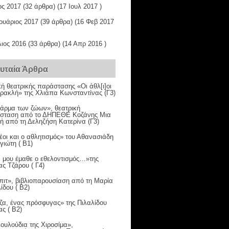
ος 2017
(32 άρθρα) (17 Ιουλ 2017 )
ουάριος 2017
(39 άρθρα) (16 Φεβ 2017
ιος 2016
(33 άρθρα) (14 Απρ 2016 )
ευταία Άρθρα
κή θεατρικής παράστασης «Οι άθλ[ι]οι
Ηρακλή» της Χλιάπα Κωνσταντίνας (Γ3)
φάρμα των ζώων», θεατρική
σταση από το ΔΗΠΕΘΕ Κοζάνης Μια
κή από τη Δεληζήση Κατερίνα (Γ3)
έοι και ο αθλητισμός» του Αθανασιάδη
ιώτη ( Β1)
 μου έμαθε ο εθελοντισμός…»της
ς Τζάρου ( Γ4)
πιτ», βιβλιοπαρουσίαση από τη Μαρία
ίδου ( Β2)
ζα, ένας πρόσφυγας» της Πιλαλίδου
ς ( Β2)
ουλούδια της Χιροσίμα»,