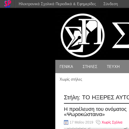
Ηλεκτρονικά Σχολικά Περιοδικά & Εφημερίδες
Σύνδεση
ΓΕΝΙΚΑ
ΣΤΗΛΕΣ
ΤΕΥΧΗ
ΕΠΙΚΟΙΝΩΝΙΑ
ΠΡΟΒΛΗΜΑΤΙΣΜΟΙ
Χωρίς στήλες
ΤΑ ΠΑΙΔΙΑ ΡΩΤΟΥΝ,
ΟΙ ΜΕΓΑΛΟΙ
ΑΠΑΝΤΟΥΝ
Στήλη:
ΤΟ ΗΞΕΡΕΣ ΑΥΤ
ΡΕΠΟΡΤΑΖ
Η προέλευση του ονόματος
«Ψωροκώσταινα»
ΕΡΕΥΝΑ
17 Μαΐου 2019
Χωρίς Σχόλια
ΗΘΗ – ΕΘΙΜΑ