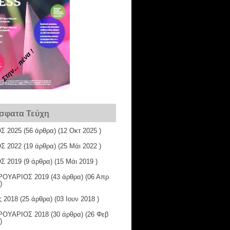
Στην... πένα !
σφατα Τεύχη
Σ 2025
(56 άρθρα) (12 Οκτ 2025 )
Σ 2022
(19 άρθρα) (25 Μάι 2022 )
Σ 2019
(9 άρθρα) (15 Μάι 2019 )
ΟΥΑΡΙΟΣ 2019
(43 άρθρα) (06 Απρ
)
ς 2018
(25 άρθρα) (03 Ιουν 2018 )
ΟΥΑΡΙΟΣ 2018
(30 άρθρα) (26 Φεβ
)