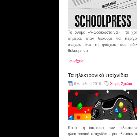
ΔΙΑΤΡΟΦΗ-ΥΓΕΙΑ
ΠΡΟΓΡΑΜΜΑΤΑ
ΜΥΘΙΣΤΟΡΗΜΑΤΑ
Το όνομα «Ψωροκώσταινα» το χρη
ΠΟΛΙΤΙΣΜΟΣ
σήμερα, όταν θέλουμε να περιγρ
ανέχεια και τη φτώχεια και ειδι
ΑΘΛΗΤΙΚΑ
θέλουμε να
ΙΔΙΑΙΤΕΡΑ ΘΕΜΑΤΑ
συνέχεια..
ΨΥΧΑΓΩΓΙΑ
Τα ηλεκτρονικά παιχνίδια
6 Απριλίου 2019
Χωρίς Σχόλια
Κατά τη διάρκεια των τελευταί
ηλεκτρονικά παιχνίδια προσελκύουν τ