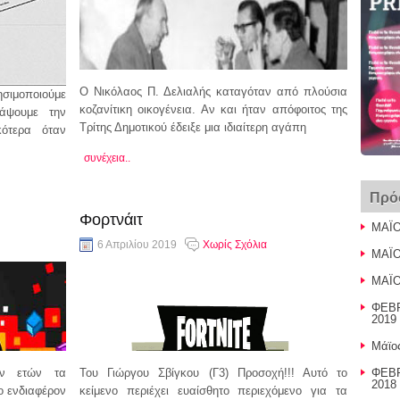
Ο Νικόλαος Π. Δελιαλής καταγόταν από πλούσια
σιμοποιούμε
κοζανίτικη οικογένεια. Αν και ήταν απόφοιτος της
άψουμε την
Τρίτης Δημοτικού έδειξε μια ιδιαίτερη αγάπη
κότερα όταν
συνέχεια..
Πρό
Φορτνάιτ
ΜΑΪΟ
6 Απριλίου 2019
Χωρίς Σχόλια
ΜΑΪΟ
ΜΑΪΟ
ΦΕΒΡ
2019 
Μάϊο
ων ετών τα
Του Γιώργου Σβίγκου (Γ3) Προσοχή!!! Αυτό το
ΦΕΒΡ
2018 
ο ενδιαφέρον
κείμενο περιέχει ευαίσθητο περιεχόμενο για τα