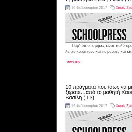
16 Φεβρουαρίου 2017
Χωρίς Σχό
Παρ’ ότι οι σφήκες είναι πολύ όμο
λεπτό κορμί τους και τις μαύρες και κίτ
συνέχεια..
10 πράγματα που ίσως να μ
ξέρατε…από το μαθητή Χασ
Βασίλη ( Γ3)
16 Φεβρουαρίου 2017
Χωρίς Σχό