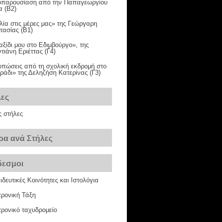
ιοπαρουσίαση από την Παπαγεωργίου
α (Β2)
λία στις μέρες μας» της Γεώργαρη
τασίας (Β1)
αξίδι μου στο Εδιμβούργο», της
ιάνη Εριέττας (Γ4)
υπώσεις από τη σχολική εκδρομή στο
ράδι» της Δεληζήση Κατερίνας (Γ3)
λες
ς στήλες
ρα ανά Στήλες
δεσμοι
δευτικές Κοινότητες και Ιστολόγια
τρονική Τάξη
ρονικό ταχυδρομείο