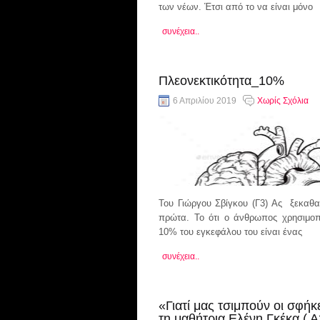
των νέων. Έτσι από το να είναι μόνο
συνέχεια..
Πλεονεκτικότητα_10%
6 Απριλίου 2019
Χωρίς Σχόλια
Του Γιώργου Σβίγκου (Γ3) Ας ξεκαθα
πρώτα. Το ότι ο άνθρωπος χρησιμοπ
10% του εγκεφάλου του είναι ένας
συνέχεια..
«Γιατί μας τσιμπούν οι σφήκ
τη μαθήτρια Ελένη Γκέκα ( Α