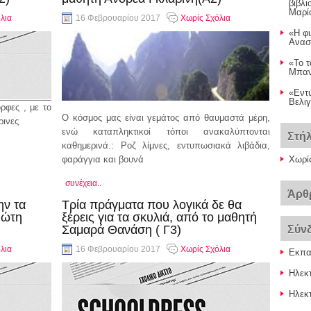
βιβλ
Μαρί
λια
16 Φεβρουαρίου 2017
Χωρίς Σχόλια
«Η φι
Ανασ
«Το τ
Μπαντ
«Εντ
Βελιγ
ρφες , με το
Ο κόσμος μας είναι γεμάτος από θαυμαστά μέρη,
ρινες
ενώ καταπληκτικοί τόποι ανακαλύπτονται
Στή
καθημερινά.: Ροζ λίμνες, εντυπωσιακά λιβάδια,
φαράγγια και βουνά
Χωρί
συνέχεια..
Άρθ
ην τα
Τρία πράγματα που λογικά δε θα
ιώτη
ξέρεις για τα σκυλιά, από το μαθητή
Σαμαρά Θανάση ( Γ3)
Σύν
λια
16 Φεβρουαρίου 2017
Χωρίς Σχόλια
Εκπαι
Ηλεκ
Ηλεκτ