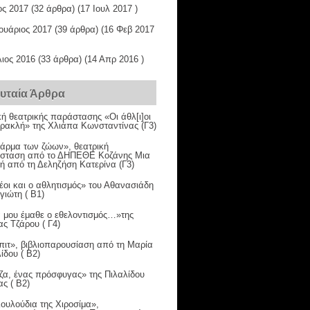
ος 2017
(32 άρθρα) (17 Ιουλ 2017 )
ουάριος 2017
(39 άρθρα) (16 Φεβ 2017
ιος 2016
(33 άρθρα) (14 Απρ 2016 )
ευταία Άρθρα
κή θεατρικής παράστασης «Οι άθλ[ι]οι
Ηρακλή» της Χλιάπα Κωνσταντίνας (Γ3)
φάρμα των ζώων», θεατρική
σταση από το ΔΗΠΕΘΕ Κοζάνης Μια
κή από τη Δεληζήση Κατερίνα (Γ3)
έοι και ο αθλητισμός» του Αθανασιάδη
ιώτη ( Β1)
 μου έμαθε ο εθελοντισμός…»της
ς Τζάρου ( Γ4)
πιτ», βιβλιοπαρουσίαση από τη Μαρία
ίδου ( Β2)
ζα, ένας πρόσφυγας» της Πιλαλίδου
ς ( Β2)
ουλούδια της Χιροσίμα»,