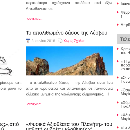
περισσότερα οχτάχρονα παιδάκια εκεί έξω.
Ιούνι
Απευθύνεται σε
Φεβρ
)
συνέχεια..
Απρίλ
To απολιθωμένο δάσος της Λέσβου
Τελ
3 Ιουνίου 2018
Χωρίς Σχόλια
Κριτι
του 
« Η 
παρά
κριτι
«Οι ν
Παναγ
ρίσουμε κάτι
Το απολιθωμένο δάσος της Λέσβου είναι ένα
οιεί μόνο το
από τα ωραιότερα και σπανιότερα σε παγκόσμια
«Όσα
Μαρία
κλίμακα μνημεία της γεωλογικής κληρονομιάς. Η
«Χόμ
συνέχεια..
Πιλαλ
«Χάμ
Μαρία
ες;»,από
«Φυσικά Αξιοθέατα του Πλανήτη» του
«Τα λ
2)
μαθητή Ανδρέα Γκλαβίνη(Α2)