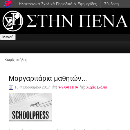
Ηλεκτρονικά Σχολικά Περιοδικά & Εφημερίδες
Σύνδεση
Μενού
Χωρίς στήλες
Μαργαριτάρια μαθητών…
16 Φεβρουαρίου 2017
ΨΥΧΑΓΩΓΙΑ
Χωρίς Σχόλια