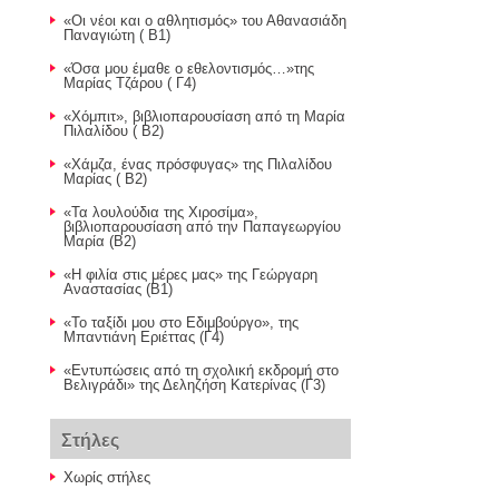
«Οι νέοι και ο αθλητισμός» του Αθανασιάδη
Παναγιώτη ( Β1)
«Όσα μου έμαθε ο εθελοντισμός…»της
Μαρίας Τζάρου ( Γ4)
«Χόμπιτ», βιβλιοπαρουσίαση από τη Μαρία
Πιλαλίδου ( Β2)
«Χάμζα, ένας πρόσφυγας» της Πιλαλίδου
Μαρίας ( Β2)
«Τα λουλούδια της Χιροσίμα»,
βιβλιοπαρουσίαση από την Παπαγεωργίου
Μαρία (Β2)
«Η φιλία στις μέρες μας» της Γεώργαρη
Αναστασίας (Β1)
«Το ταξίδι μου στο Εδιμβούργο», της
Μπαντιάνη Εριέττας (Γ4)
«Εντυπώσεις από τη σχολική εκδρομή στο
Βελιγράδι» της Δεληζήση Κατερίνας (Γ3)
Στήλες
Χωρίς στήλες