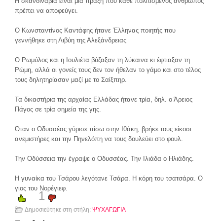
Η σκανδιναβία είναι μια πράξη που κάθε πολιτισμένος άνθρωπος
πρέπει να αποφεύγει.
Ο Κωνσταντίνος Καντάφης ήτανε Έλληνας ποιητής που
γεννήθηκε στη Λιβύη της Αλεξάνδρειας
Ο Ρωμύλος και η Ιουλιέτα βύζαξαν τη λύκαινα κι έφτιαξαν τη
Ρώμη, αλλά οι γονείς τους δεν τον ήθελαν το γάμο και στο τέλος
τους δηλητηρίασαν μαζί με το Σαίξπηρ.
Τα δικαστήρια της αρχαίας Ελλάδας ήτανε τρία, δηλ. ο Άρειος
Πάγος σε τρία σημεία της γης.
Όταν ο Οδυσσέας γύρισε πίσω στην Ιθάκη, βρήκε τους είκοσι
ανεμιστήρες και την Πηνελόπη να τους δουλεύει στο φουλ.
Την Οδύσσεια την έγραψε ο Οδυσσέας. Την Ιλιάδα ο Ηλιάδης.
Η γυναίκα του Τσάρου λεγότανε Τσάρα. Η κόρη του τσατσάρα. Ο
γιος του Νορέγιεφ.
1
Δημοσιεύτηκε στη στήλη:
ΨΥΧΑΓΩΓΙΑ