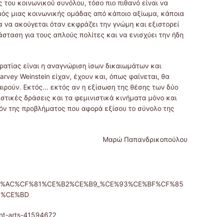
ς του κοινωνικού συνόλου, τόσο πιο πιθανό είναι να
σμός μιας κοινωνικής ομάδας από κάποιο αξίωμα, κάποια
α να ακούγεται όταν εκφράζει την γνώμη και εξιστορεί
άσταση για τους απλούς πολίτες και να ενισχύει την ήδη
ρατίας είναι η αναγνώριση ίσων δικαιωμάτων και
rvey Weinstein είχαν, έχουν και, όπως φαίνεται, θα
αιρούν. Εκτός… εκτός αν η εξίσωση της θέσης των δύο
ιστικές δράσεις και τα φεμινιστικά κινήματα μόνο και
τόν της προβλήματος που αφορά εξίσου το σύνολο της
Μαρώ Παπανδρικοπούλου
%A7%CE%AC%CF%81%CE%B2%CE%B9_%CE%93%CE%BF%CF%85
9%CE%BD
nt-arts-41594672