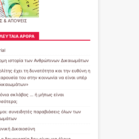
Σ & ΑΠΟΨΕΙΣ
ΛΕΥΤΑΊΑ ΆΡΘΡΑ
ial
ομη ιστορία των Ανθρώπινων Δικαιωμάτων
ολίτης έχει τη δυνατότητα και την ευθύνη η
παρουσία του στην κοινωνία να είναι υπέρ
δικαιωμάτων»
ρόνια σκλάβος … ή μήπως είναι
σσότερα;
μοι: συνειδητές παραβιάσεις όλων των
ιωμάτων
ωνική Δικαιοσύνη
 η δημοκρατία δεν είναι για όλους