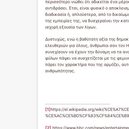
περισσότερο νιώθει ότι αδικείται ένα μέρο
αντιδράσει. Έτσι, είναι φυσικό ο αποκλει
διαδικασία ή, απλούστερα, από το δικαίωμ
της εμπειρίες της, να δυσχεραίνει την κατ
ισχυρή εξουσία των λίγων.
Δυστυχώς, ενώ η βαθύτατη αξία της δημοκ
ελευθεριών για όλους, άνθρωποι σαν τον Ha
συνεχίσουν να έχουν την δύναμη να τα αν
φύλων πάψει να συσχετίζεται με τις φεμιν
πάρει τον χαρακτήρα που της αρμόζει, αυ
ανθρωπότητας.
[1]
https://el.wikipedia.org/wiki/%CE
%CE%AC%CE%BD%CF%83%CF%84%CE%B
[2]
https://www.bbc.com/news/entertainme