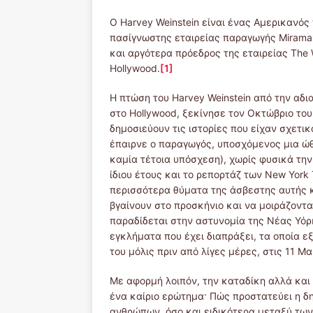
Ο Harvey Weinstein είναι ένας Αμερικανό
πασίγνωστης εταιρείας παραγωγής Miramax, 
και αργότερα πρόεδρος της εταιρείας The
Hollywood.
[1]
Η πτώση του Harvey Weinstein από την αδι
στο Hollywood, ξεκίνησε τον Οκτώβριο του
δημοσιεύουν τις ιστορίες που είχαν σχετι
έπαιρνε ο παραγωγός, υποσχόμενος μια ώθ
καμία τέτοια υπόσχεση), χωρίς φυσικά τη
ίδιου έτους και το ρεπορτάζ των New York
περισσότερα θύματα της άσβεστης αυτής κ
βγαίνουν στο προσκήνιο και να μοιράζονται 
παραδίδεται στην αστυνομία της Νέας Υόρκ
εγκλήματα που έχει διαπράξει, τα οποία ε
του μόλις πριν από λίγες μέρες, στις 11 Μ
Με αφορμή λοιπόν, την καταδίκη αλλά και 
ένα καίριο ερώτημα· Πώς προστατεύει η δ
ανθρώπων, όσο και ειδικότερα μεταξύ των