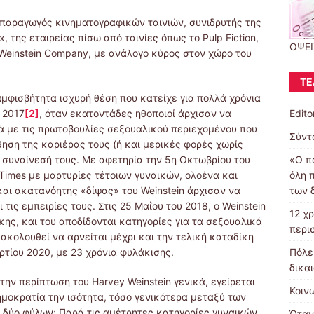
ς παραγωγός κινηματογραφικών ταινιών, συνιδρυτής της
της εταιρείας πίσω από ταινίες όπως το Pulp Fiction,
ΟΨΕΙ
 Weinstein Company, με ανάλογο κύρος στον χώρο του
ΤΕ
αμφισβήτητα ισχυρή θέση που κατείχε για πολλά χρόνια
Editor
 2017
[2]
, όταν εκατοντάδες ηθοποιοί άρχισαν να
κά με τις πρωτοβουλίες σεξουαλικού περιεχομένου που
Σύντ
ηση της καριέρας τους (ή και μερικές φορές χωρίς
«Ο π
ν συναίνεσή τους. Με αφετηρία την 5η Οκτωβρίου του
όλη 
 Times με μαρτυρίες τέτοιων γυναικών, ολοένα και
των 
αι ακατανόητης «δίψας» του Weinstein άρχισαν να
τις εμπειρίες τους. Στις 25 Μαΐου του 2018, ο Weinstein
12 χ
ης, και του αποδίδονται κατηγορίες για τα σεξουαλικά
περι
ξακολουθεί να αρνείται μέχρι και την τελική καταδίκη
Πόλε
αρτίου 2020, με 23 χρόνια φυλάκισης.
δικα
την περίπτωση του Harvey Weinstein γενικά, εγείρεται
Κοιν
ημοκρατία την ισότητα, τόσο γενικότερα μεταξύ των
 δύο φύλων; Παρά τις αμέτρητες κατηγορίες γυναικών,
Όταν