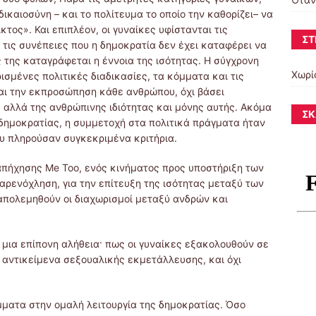
ικαιοσύνη – και το πολίτευμα το οποίο την καθορίζει– να
τος». Και επιπλέον, οι γυναίκες υφίστανται τις
ΣΤ
τις συνέπειες που η δημοκρατία δεν έχει καταφέρει να
ς της καταγράφεται η έννοια της ισότητας. Η σύγχρονη
Χωρί
ισμένες πολιτικές διαδικασίες, τα κόμματα και τις
αι την εκπροσώπηση κάθε ανθρώπου, όχι βάσει
 αλλά της ανθρώπινης ιδιότητας και μόνης αυτής. Ακόμα
ΣΚ
 δημοκρατίας, η συμμετοχή στα πολιτικά πράγματα ήταν
υ πληρούσαν συγκεκριμένα κριτήρια.
απήχησης Me Too, ενός κινήματος προς υποστήριξη των
αρενόχληση, για την επίτευξη της ισότητας μεταξύ των
απολεμηθούν οι διαχωρισμοί μεταξύ ανδρών και
 μια επίπονη αλήθεια· πως οι γυναίκες εξακολουθούν σε
αντικείμενα σεξουαλικής εκμετάλλευσης, και όχι
μματα στην ομαλή λειτουργία της δημοκρατίας. Όσο