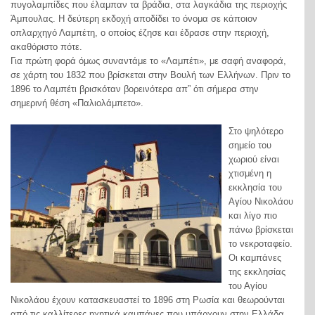
πυγολαμπίδες που έλαμπαν τα βράδια, στα λαγκάδια της περιοχής
Άμπουλας. Η δεύτερη εκδοχή αποδίδει το όνομα σε κάποιον
οπλαρχηγό Λαμπέτη, ο οποίος έζησε και έδρασε στην περιοχή,
ακαθόριστο πότε.
Για πρώτη φορά όμως συναντάμε το «Λαμπέτι», με σαφή αναφορά,
σε χάρτη του 1832 που βρίσκεται στην Βουλή των Ελλήνων. Πριν το
1896 το Λαμπέτι βρισκόταν βορεινότερα απ” ότι σήμερα στην
σημερινή θέση «Παλιολάμπετο».
Στο ψηλότερο
σημείο του
χωριού είναι
χτισμένη η
εκκλησία του
Αγίου Νικολάου
και λίγο πιο
πάνω βρίσκεται
το νεκροταφείο.
Οι καμπάνες
της εκκλησίας
του Αγίου
Νικολάου έχουν κατασκευαστεί το 1896 στη Ρωσία και θεωρούνται
από τις καλλίτερες ηχητικά καμπάνες που υπάρχουν στην Ελλάδα.