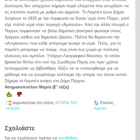
Δυστυχώς δεν υπάρχουν σήμερα παρά ελάχιστοι που γνωρίζουν να
τις κτυπούν σωστά με ρυθμό και αρμονία. Το Λαμπέτι έγινε Δήμος
Λετρίνων το 1926 με την συμφωνία να δώσει νερό στον Πύργο, γιατί
είχε πολλά νερά στην περιοχή «Άμπουλα». Από την άλλη πλευρά ο
Πύργος συμφώνησε να βάλει δημοτικό ηλεκτρικό φωτισμό στους
δρόμους καθώς και δημοτικές βρύσες. Πολλοί θα θυμούνται την
«Αντρίκαινα» που κάθε απόγευμα άνοιγε το νερό. Τέλος, για το
Λαμπέτι μπορούμε να πούμε, πως είναι ένα χωριό με πολλούς
ελαιώνες και αμπέλια. Υπάρχει Λαογραφικό Μουσείο, το οποίο
βρίσκεται δίπλα στο ναό της Ζωοδόχου Πηγής και πριν χρόνια
λειτουργούσε ως βιβλιοθήκη. Αξίζει να το επισκεφθούμε για να
μάθουμε και να γνωρίσουμε καλύτερα την ιστορία του τόπου αυτού.
Σήμερα το Λαμπέτι ανήκει στο Δήμο Πύργου.
Ασημακοπούλου Μαρία (Ε’ τάξη)
Δημοσιεύτηκε στη στήλη:
ΙΣΤΟΡΙΑ ΤΗΣ
Ετικέτες:
ΗΛΕΙΑΣ
Λαμπέτι
Σχολιάστε
Για να σχολιάσετε πρέπει να
συνδεθείτε
.