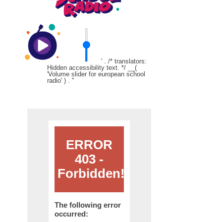
' . /* translators:
Hidden accessibility text. */ __(
'Volume slider for european school
radio' ) . '
'