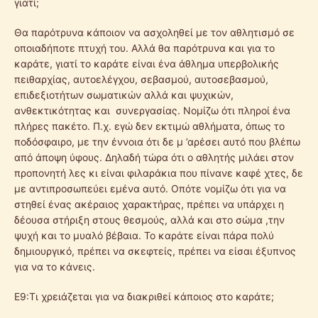
γιατί;
Θα παρότρυνα κάποιον να ασχοληθεί με τον αθλητισμό σε
οποιαδήποτε πτυχή του. Αλλά θα παρότρυνα και για το
καράτε, γιατί το καράτε είναι ένα άθλημα υπερβολικής
πειθαρχίας, αυτοελέγχου, σεβασμού, αυτοσεβασμού,
επιδεξιοτήτων σωματικών αλλά και ψυχικών,
ανθεκτικότητας και συνεργασίας. Νομίζω ότι πληροί ένα
πλήρες πακέτο. Π.χ. εγώ δεν εκτιμώ αθλήματα, όπως το
ποδόσφαιρο, με την έννοια ότι δε μ ’αρέσει αυτό που βλέπω
από άποψη ύφους. Δηλαδή τώρα ότι ο αθλητής μιλάει στον
προπονητή λες κι είναι φιλαράκια που πίνανε καφέ χτες, δε
με αντιπροσωπεύει εμένα αυτό. Οπότε νομίζω ότι για να
στηθεί ένας ακέραιος χαρακτήρας, πρέπει να υπάρχει η
δέουσα στήριξη στους θεσμούς, αλλά και στο σώμα ,την
ψυχή και το μυαλό βέβαια. Το καράτε είναι πάρα πολύ
δημιουργικό, πρέπει να σκεφτείς, πρέπει να είσαι έξυπνος
για να το κάνεις.
Ε9:Τι χρειάζεται για να διακριθεί κάποιος στο καράτε;