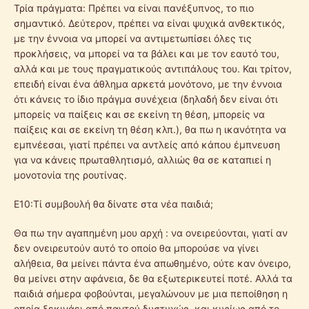
Τρία πράγματα: Πρέπει να είναι πανέξυπνος, το πιο
σημαντικό. Δεύτερον, πρέπει να είναι ψυχικά ανθεκτικός,
με την έννοια να μπορεί να αντιμετωπίσει όλες τις
προκλήσεις, να μπορεί να τα βάλει και με τον εαυτό του,
αλλά και με τους πραγματικούς αντιπάλους του. Και τρίτον,
επειδή είναι ένα άθλημα αρκετά μονότονο, με την έννοια
ότι κάνεις το ίδιο πράγμα συνέχεια (δηλαδή δεν είναι ότι
μπορείς να παίξεις και σε εκείνη τη θέση, μπορείς να
παίξεις και σε εκείνη τη θέση κλπ.), θα πω η ικανότητα να
εμπνέεσαι, γιατί πρέπει να αντλείς από κάπου έμπνευση
για να κάνεις πρωταθλητισμό, αλλιώς θα σε καταπιεί η
μονοτονία της ρουτίνας.
Ε10:Τί συμβουλή θα δίνατε στα νέα παιδιά;
Θα πω την αγαπημένη μου αρχή : να ονειρεύονται, γιατί αν
δεν ονειρευτούν αυτό το οποίο θα μπορούσε να γίνει
αλήθεια, θα μείνει πάντα ένα απωθημένο, ούτε καν όνειρο,
θα μείνει στην αφάνεια, δε θα εξωτερικευτεί ποτέ. Αλλά τα
παιδιά σήμερα φοβούνται, μεγαλώνουν με μια πεποίθηση η
οποία ξεκινάει από παντού δυστυχώς, και κυρίως από το