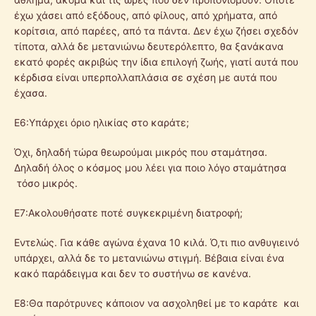
έχω χάσει από εξόδους, από φίλους, από χρήματα, από
κορίτσια, από παρέες, από τα πάντα. Δεν έχω ζήσει σχεδόν
τίποτα, αλλά δε μετανιώνω δευτερόλεπτο, θα ξανάκανα
εκατό φορές ακριβώς την ίδια επιλογή ζωής, γιατί αυτά που
κέρδισα είναι υπερπολλαπλάσια σε σχέση με αυτά που
έχασα.
Ε6:Υπάρχει όριο ηλικίας στο καράτε;
Όχι, δηλαδή τώρα θεωρούμαι μικρός που σταμάτησα.
Δηλαδή όλος ο κόσμος μου λέει για ποιο λόγο σταμάτησα
τόσο μικρός.
Ε7:Ακολουθήσατε ποτέ συγκεκριμένη διατροφή;
Εντελώς. Για κάθε αγώνα έχανα 10 κιλά. Ό,τι πιο ανθυγιεινό
υπάρχει, αλλά δε το μετανιώνω στιγμή. Βέβαια είναι ένα
κακό παράδειγμα και δεν το συστήνω σε κανένα.
Ε8:Θα παρότρυνες κάποιον να ασχοληθεί με το καράτε και