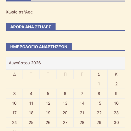
Χωρίς στήλες
ΆΡΘΡΑ ΑΝΆ ΣΤΉΛΕΣ
ΗΜΕΡΟΛΌΓΙΟ ΑΝΑΡΤΉΣΕΩΝ
Αυγούστου 2026
Δ
Τ
Τ
Π
Π
Σ
Κ
1
2
3
4
5
6
7
8
9
10
11
12
13
14
15
16
17
18
19
20
21
22
23
24
25
26
27
28
29
30