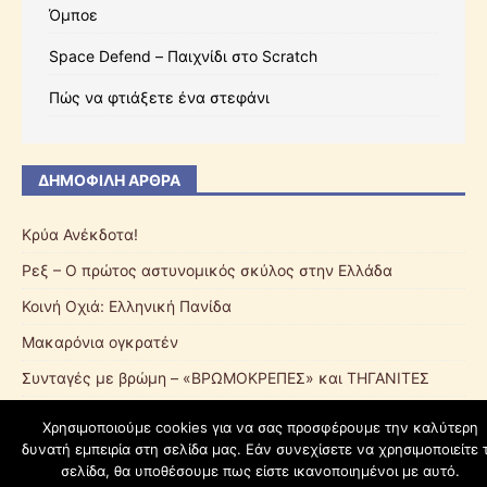
Όμποε
Space Defend – Παιχνίδι στο Scratch
Πώς να φτιάξετε ένα στεφάνι
ΔΗΜΟΦΙΛΉ ΆΡΘΡΑ
Κρύα Ανέκδοτα!
Ρεξ – Ο πρώτος αστυνομικός σκύλος στην Ελλάδα
Κοινή Οχιά: Ελληνική Πανίδα
Μακαρόνια ογκρατέν
Συνταγές με βρώμη – «ΒΡΩΜΟΚΡΕΠΕΣ» και ΤΗΓΑΝΙΤΕΣ
Χρησιμοποιούμε cookies για να σας προσφέρουμε την καλύτερη
δυνατή εμπειρία στη σελίδα μας. Εάν συνεχίσετε να χρησιμοποιείτε 
schoolpress.sch.gr
σελίδα, θα υποθέσουμε πως είστε ικανοποιημένοι με αυτό.