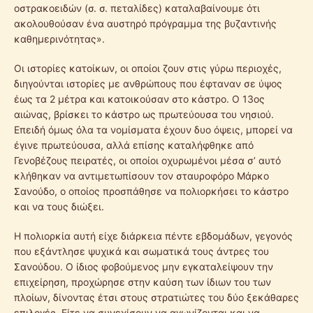
οστρακοειδών (σ. σ. πεταλίδες) καταλαβαίνουμε ότι
ακολουθούσαν ένα αυστηρό πρόγραμμα της βυζαντινής
καθημερινότητας».
Οι ιστορίες κατοίκων, οι οποίοι ζουν στις γύρω περιοχές,
διηγούνται ιστορίες με ανθρώπους που έφταναν σε ύψος
έως τα 2 μέτρα και κατοικούσαν στο κάστρο. Ο 13ος
αιώνας, βρίσκει το κάστρο ως πρωτεύουσα του νησιού.
Επειδή όμως όλα τα νομίσματα έχουν δυο όψεις, μπορεί να
έγινε πρωτεύουσα, αλλά επίσης καταλήφθηκε από
Γενοβέζους πειρατές, οι οποίοι οχυρωμένοι μέσα σ’ αυτό
κλήθηκαν να αντιμετωπίσουν τον σταυροφόρο Μάρκο
Σανούδο, ο οποίος προσπάθησε να πολιορκήσει το κάστρο
και να τους διώξει.
Η πολιορκία αυτή είχε διάρκεια πέντε εβδομάδων, γεγονός
που εξάντλησε ψυχικά και σωματικά τους άντρες του
Σανούδου. Ο ίδιος φοβούμενος μην εγκαταλείψουν την
επιχείρηση, προχώρησε στην καύση των ίδιων του των
πλοίων, δίνοντας έτσι στους στρατιώτες του δύο ξεκάθαρες
επιλογές. Είτε να συνεχίσουν να αγωνίζονται και να