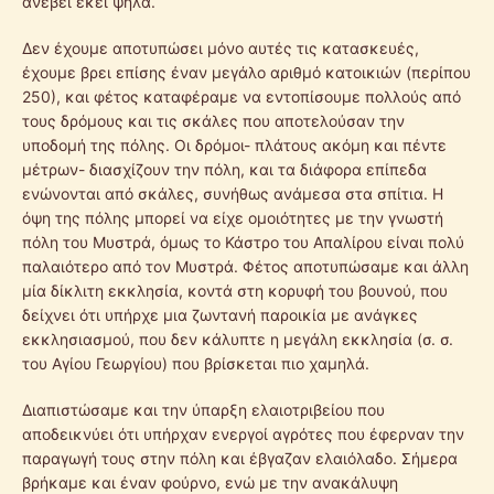
ανέβει εκεί ψηλά.
Δεν έχουμε αποτυπώσει μόνο αυτές τις κατασκευές,
έχουμε βρει επίσης έναν μεγάλο αριθμό κατοικιών (περίπου
250), και φέτος καταφέραμε να εντοπίσουμε πολλούς από
τους δρόμους και τις σκάλες που αποτελούσαν την
υποδομή της πόλης. Οι δρόμοι- πλάτους ακόμη και πέντε
μέτρων- διασχίζουν την πόλη, και τα διάφορα επίπεδα
ενώνονται από σκάλες, συνήθως ανάμεσα στα σπίτια. Η
όψη της πόλης μπορεί να είχε ομοιότητες με την γνωστή
πόλη του Μυστρά, όμως το Κάστρο του Απαλίρου είναι πολύ
παλαιότερο από τον Μυστρά. Φέτος αποτυπώσαμε και άλλη
μία δίκλιτη εκκλησία, κοντά στη κορυφή του βουνού, που
δείχνει ότι υπήρχε μια ζωντανή παροικία με ανάγκες
εκκλησιασμού, που δεν κάλυπτε η μεγάλη εκκλησία (σ. σ.
του Αγίου Γεωργίου) που βρίσκεται πιο χαμηλά.
Διαπιστώσαμε και την ύπαρξη ελαιοτριβείου που
αποδεικνύει ότι υπήρχαν ενεργοί αγρότες που έφερναν την
παραγωγή τους στην πόλη και έβγαζαν ελαιόλαδο. Σήμερα
βρήκαμε και έναν φούρνο, ενώ με την ανακάλυψη