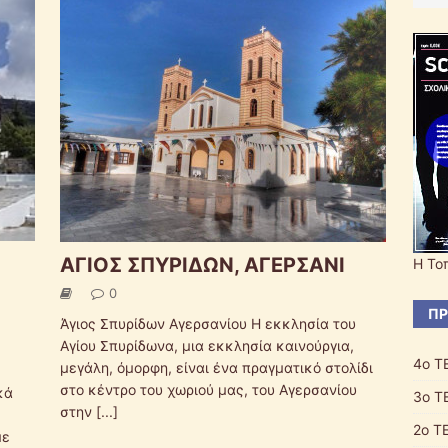
ΑΓΙΟΣ ΣΠΥΡΙΔΩΝ, ΑΓΕΡΣΑΝΙ
Η Το
0
ΠΡ
Άγιος Σπυρίδων Αγερσανίου Η εκκλησία του
Αγίου Σπυρίδωνα, μια εκκλησία καινούργια,
4ο Τ
μεγάλη, όμορφη, είναι ένα πραγματικό στολίδι
στο κέντρο του χωριού μας, του Αγερσανίου
κά
3ο Τ
στην
[...]
2o Τ
με