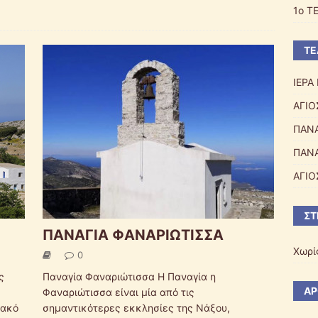
1o Τ
ΤΕ
ΙΕΡ
ΑΓΙΟ
ΠΑΝΑ
ΠΑΝΑ
ΑΓΙΟ
ΣΤ
ΠΑΝΑΓΙΑ ΦΑΝΑΡΙΩΤΙΣΣΑ
Χωρί
0
ς
Παναγία Φαναριώτισσα Η Παναγία η
ΆΡ
Φαναριώτισσα είναι μία από τις
ιακό
σημαντικότερες εκκλησίες της Νάξου,