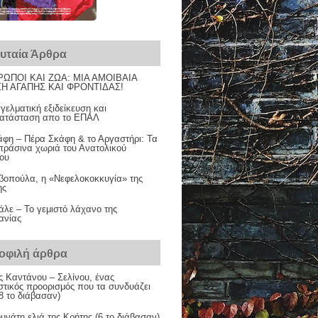
ευταία Άρθρα
ΩΠΟΙ ΚΑΙ ΖΩΑ: ΜΙΑ ΑΜΟΙΒΑΙΑ
Η ΑΓΑΠΗΣ ΚΑΙ ΦΡΟΝΤΙΔΑΣ!
ελματική εξιδείκευση και
ατάσταση απο το ΕΠΑΛ
άφη – Πέρα Σκάφη & το Αργαστήρι: Τα
πράσινα χωριά του Ανατολικού
νου
βοπούλα, η «Νεφελοκοκκυγία» της
ης
λε – Το γεμιστό λάχανο της
ανίας
οφιλή άρθρα
ς Καντάνου – Σελίνου, ένας
στικός προορισμός που τα συνδυάζει
8 το διάβασαν)
υνάτη ελιά της Κρήτης (6 το διάβασαν)