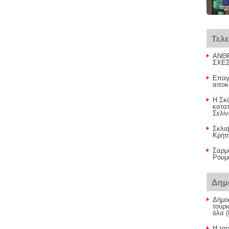
Τελ
ΑΝΘΡ
ΣΧΕΣ
Επαγγ
αποκ
Η Σκ
κατα
Σελί
Σκλα
Κρήτ
Σαρμά
Ρουμ
Δημ
Δήμο
τουρι
όλα (
Η τσο