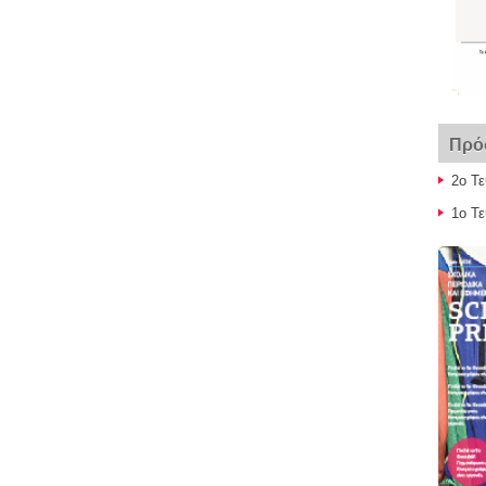
Πρό
2ο Τ
1ο Τ