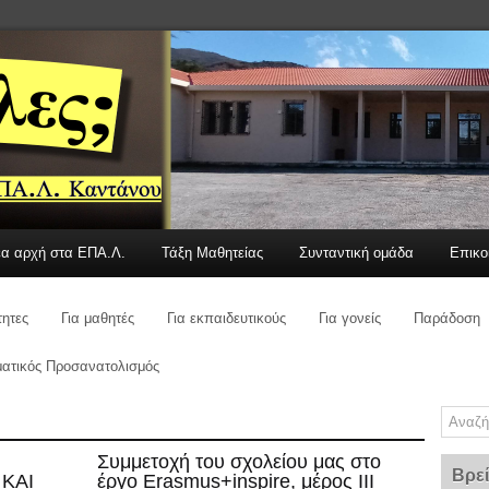
έα αρχή στα ΕΠΑ.Λ.
Τάξη Μαθητείας
Συνταντική ομάδα
Επικο
τητες
Για μαθητές
Για εκπαιδευτικούς
Για γονείς
Παράδοση
ατικός Προσανατολισμός
Συμμετοχή του σχολείου μας στο
Βρεί
 ΚΑΙ
έργο Erasmus+inspire, μέρος ΙΙΙ