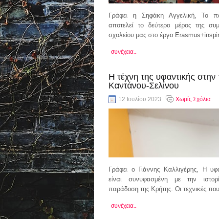
Γράφει η Σηφάκη Αγγελική, Το π
αποτελεί το δεύτερο μέρος της συμ
σχολείου μας στο έργο Erasmus+inspir
συνέχεια..
Η τέχνη της υφαντικής στην
Καντάνου-Σελίνου
12 Ιουλίου 2023
Χωρίς Σχόλια
Γράφει ο Γιάννης Καλλιγέρης, Η υφ
είναι συνυφασμένη με την ιστορ
παράδοση της Κρήτης. Οι τεχνικές πο
συνέχεια..