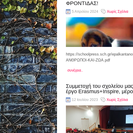
ΦΡΟΝΤΙΔΑΣ!
5 Απριλίου 2024
Χωρίς Σχόλια
https://schoolpress.sch.gr/epalkantano
ΑΝΘΡΩΠΟΙ-ΚΑΙ-ΖΩΑ.pdf
συνέχεια..
Συμμετοχή του σχολείου μας
έργο Εrasmus+Inspire, μέρος
12 Ιουλίου 2023
Χωρίς Σχόλια