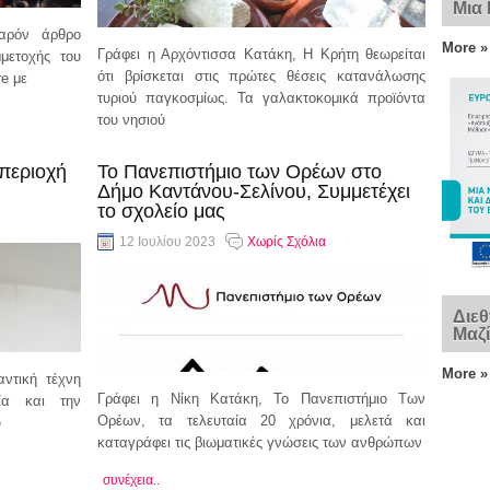
Μια
αρόν άρθρο
More »
Γράφει η Αρχόντισσα Κατάκη, Η Κρήτη θεωρείται
μετοχής του
ότι βρίσκεται στις πρώτες θέσεις κατανάλωσης
e με
τυριού παγκοσμίως. Τα γαλακτοκομικά προϊόντα
του νησιού
συνέχεια..
 περιοχή
Το Πανεπιστήμιο των Ορέων στο
Δήμο Καντάνου-Σελίνου, Συμμετέχει
το σχολείο μας
12 Ιουλίου 2023
Χωρίς Σχόλια
Διεθ
Μαζί
More »
αντική τέχνη
Γράφει η Νίκη Κατάκη, Το Πανεπιστήμιο Των
ία και την
Ορέων, τα τελευταία 20 χρόνια, μελετά και
υ
καταγράφει τις βιωματικές γνώσεις των ανθρώπων
συνέχεια..