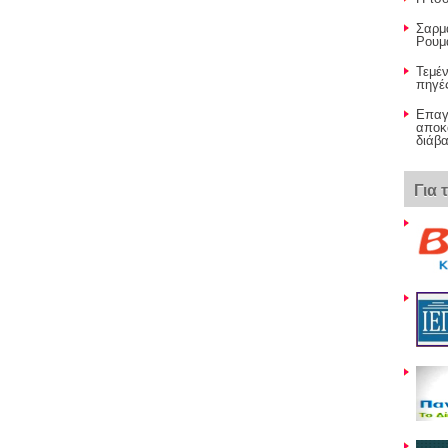
Σαρμά
Ρουμα
Τεμέν
πηγές
Επαγγ
αποκ
διάβ
Για 