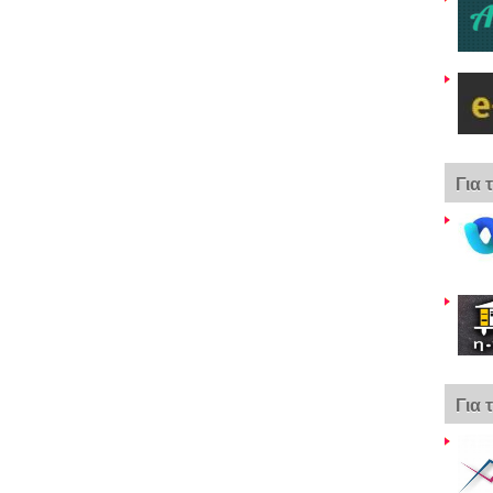
Για 
Για 