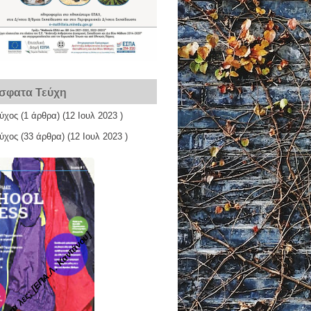
σφατα Τεύχη
εύχος
(1 άρθρα) (12 Ιουλ 2023 )
εύχος
(33 άρθρα) (12 Ιουλ 2023 )
Ίντα λες; [ΕΠΑ.Λ. Καντάνου]