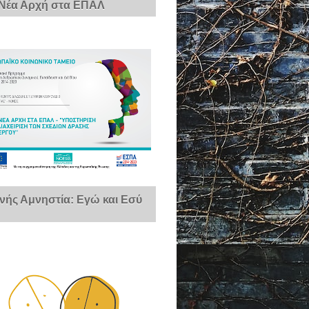
 Νέα Αρχή στα ΕΠΑΛ
νής Αμνηστία: Εγώ και Εσύ