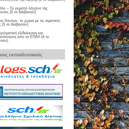
λε – Το γεμιστό λάχανο της
νίας (5 το διάβασαν)
ια Χανίων, το χωριό με τις ιαματικές
 (5 το διάβασαν)
ελματική εξιδείκευση και
ατάσταση απο το ΕΠΑΛ (4 το
ασαν)
τους εκπαιδευτικούς