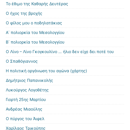
Το έθιμο της Καθαρής Δευτέρας
Ο ήχος της βροχής
Ο φίλος μου ο ποδηλατάκιας
Α΄ πολιορκία του Μεσολογγίου
Β΄ πολιορκία του Μεσολογγίου
Ο Λίνο – Λίνο Γκογκουλίνο … ήλιο δεν είχε δει ποτέ του
Ο Σπαθόγιαννος
Η πολιτική οργάνωση του αγώνα (χάρτης)
Δημήτριος Παπανικολής
Λυκούργος Λογοθέτης
Γιορτή 25ης Μαρτίου
Ανδρέας Μιαούλης
Ο πύργος του Άιφελ
Χαρίλαος Τρικούπης