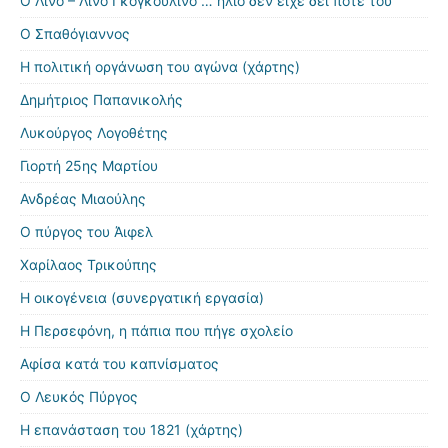
Ο Λίνο – Λίνο Γκογκουλίνο … ήλιο δεν είχε δει ποτέ του
Ο Σπαθόγιαννος
Η πολιτική οργάνωση του αγώνα (χάρτης)
Δημήτριος Παπανικολής
Λυκούργος Λογοθέτης
Γιορτή 25ης Μαρτίου
Ανδρέας Μιαούλης
Ο πύργος του Άιφελ
Χαρίλαος Τρικούπης
Η οικογένεια (συνεργατική εργασία)
Η Περσεφόνη, η πάπια που πήγε σχολείο
Αφίσα κατά του καπνίσματος
Ο Λευκός Πύργος
Η επανάσταση του 1821 (χάρτης)