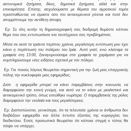
αστυνομικά ζητήματα, δίκες, δημοτικά ζητήματα, αλλά και στην
επικαιρότητα. Επίσης, ασχολούμαστε με θέματα του αγροτικού τομέα
προσπαθώντας να είμαστε όσο πιο αντικειμενικοί γίνεται και ποτέ δεν
απορρίπτουμε την αντίθετη άποψη.
Ερ: Σε όλη αυτήν τη δημοσιογραφική σας διαδρομή θυμάστε κάποιο
θέμα που σας εντυπωσίασε και ταυτόχρονα σας προβλημάτισε;
Μέσα σε αυτά τα τριάντα περίπου χρόνια, μεγαλύτερη εντύπωση μου έχει
κάνει η περίπτωση του πολέμου του Ιράκ. Αυτό γιατί, ενώ κλείναμε τα
γραφεία στη 13:00, ξαναγυρνούσαμε στα γραφεία τα χαράματα για να
συμπληρώσουμε νέες ειδήσεις σχετικά με τον πόλεμο.
Ερ: Για ποιούς λόγους θεωρείται σημαντική για την ζωή μιας επαρχιακής
πόλης την κυκλοφορία μιας εφημερίδας;
Διότι η εφημερίδα μπορεί να κάνει παρεμβάσεις στην κοινωνία, να
διαμορφώσει την κοινή γνώμη, και αυτό να το κάνει με ρεαλιστικό και
αντικειμενικό τρόπο, όπως ειπώθηκε νωρίτερα. Ο παρεμβατικός της ρόλος
διαμορφώνει την νεολαία και τους μεγαλύτερους.
Ερ: Διαπιστώνεται, γενικότερα, ότι τα τελευταία χρόνια οι άνθρωποι δεν
διαβάζουν εφημερίδα και άλλα έντυπα εξαιτίας της κυριαρχίας του
διαδικτύου. Εσείς προσωπικά θεωρείται ότι κάποια στιγμή ο τύπος θα
πάψει να υπάρχει;