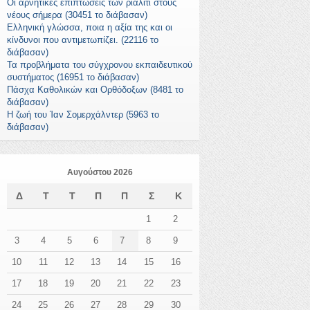
Οι αρνητικές επιπτώσεις των ριάλιτι στους
νέους σήμερα (30451 το διάβασαν)
Ελληνική γλώσσα, ποια η αξία της και οι
κίνδυνοι που αντιμετωπίζει. (22116 το
διάβασαν)
Τα προβλήματα του σύγχρονου εκπαιδευτικού
συστήματος (16951 το διάβασαν)
Πάσχα Καθολικών και Ορθόδοξων (8481 το
διάβασαν)
Η ζωή του Ίαν Σομερχάλντερ (5963 το
διάβασαν)
Αυγούστου 2026
Δ
Τ
Τ
Π
Π
Σ
Κ
1
2
3
4
5
6
7
8
9
10
11
12
13
14
15
16
17
18
19
20
21
22
23
24
25
26
27
28
29
30