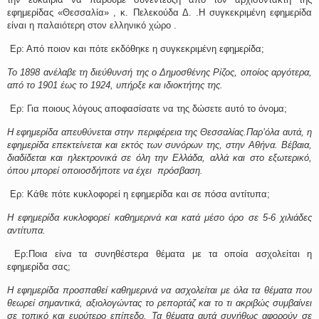
εφημερίδας «Θεσσαλία» , κ. Πελεκούδα Δ. .Η συγκεκριμένη εφημερίδα
είναι η παλαιότερη στον ελληνικό χώρο .
Ερ: Από ποιον και πότε εκδόθηκε η συγκεκριμένη εφημερίδα;
Το 1898 ανέλαβε τη διεύθυνσή της ο Δημοσθένης Ρίζος, οποίος αργότερα,
από το 1901 έως το 1924, υπήρξε και ιδιοκτήτης της.
Ερ: Για ποιους λόγους αποφασίσατε να της δώσετε αυτό το όνομα;
Η εφημερίδα απευθύνεται στην περιφέρεια της Θεσσαλίας.Παρ’όλα αυτά, η
εφημερίδα επεκτείνεται και εκτός των συνόρων της, στην Αθήνα. Βέβαια,
διαδίδεται και ηλεκτρονικά σε όλη την Ελλάδα, αλλά και στο εξωτερικό,
όπου μπορεί οποιοσδήποτε
να έχει
πρόσβαση.
Ερ: Κάθε πότε κυκλοφορεί η εφημερίδα και σε πόσα αντίτυπα;
Η εφημερίδα κυκλοφορεί καθημερινά και κατά μέσο όρο σε 5-6 χιλιάδες
αντίτυπα.
Ερ:Ποια είνα τα συνηθέστερα θέματα με τα οποία ασχολείται η
εφημερίδα σας;
Η εφημερίδα προσπαθεί καθημερινά να ασχολείται με όλα τα θέματα που
θεωρεί σημαντικά, αξιολογώντας το ρεπορτάζ και το τι ακριβώς συμβαίνει
σε τοπικό και ευρύτερο επίπεδο. Τα θέματα αυτά συνήθως αφορούν σε