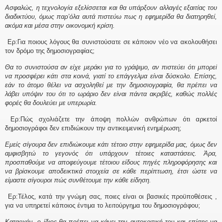
Ασφαλώς, η τεχνολογία εξελίσσεται και θα υπάρξουν αλλαγές εξαιτίας του
διαδικτύου, όμως παρ’όλα αυτά πιστεύω πως η εφημερίδα θα διατηρηθεί,
ακόμα και μέσα στην οικονομκή κρίση.
Ερ:Για ποιους λόγους θα συνιστούσατε σε κάποιον νέο να ακολουθήσει
τον δρόμο της δημοσιογραφίας;
Θα το συνιστούσα αν είχε μεράκι για το γράψιμο, αν πιστεύει ότι μπορεί
να προσφέρει κάτι στα κοινά, γιατί το επάγγελμα είναι δύσκολο. Επίσης,
εάν το άτομο θέλει να ασχοληθεί με την δημοσιογραφία, θα πρέπει να
λάβει υπόψιν του ότι το ωράριο δεν είναι πάντα ακριβές, καθώς πολλές
φορές θα δουλεύει με υπερωρία.
Ερ:Πώς σχολιάζετε την άποψη πολλών ανθρώπων ότι αρκετοί
δημοσιογράφοι δεν επιδιώκουν την αντικειμενική ενημέρωση;
Εμείς σίγουρα δεν επιδιώκουμε κάτι τέτοιο στην εφημερίδα μας, όμως δεν
αμφισβητώ το γεγονός ότι υπάρχουν τέτοιες καταστάσεις. Άρα,
προσπαθούμε να αποφεύγουμε τέτοιου είδους πηγές πληροφόρησης και
να βρίσκουμε αποδεικτικά στοιχεία σε κάθε περίπτωση, έτσι ώστε να
είμαστε σίγουροι πώς συνθέτουμε την κάθε είδηση.
Ερ:Τέλος, κατά την γνώμη σας, ποιες είναι οι βασικές προϋποθέσεις ,
για να υπηρετεί κάποιος έντιμα το λειτούργημα του δημοσιογράφου;
Καταρχήν, ο ίδιος θα πρέπει να κάνει την αυτοκριτική του και επίσης να