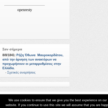
Σαν σήμερα
8/8/1841:
Ρήξη Όθωνα  Μαυροκορδάτου,
από την άρνηση των ανακτόρων να
προχωρήσουν οι μεταρρυθμίσεις στην
Ελλάδα.
-
Σχετικές αναρτήσεις
We use cookies to ensure that we give you the best experience on our
website. If you continue to use this site we will assume that you are hap
© 2026
Φωτεινές Σελίδες
.