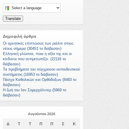
Select a language to translate this page
Translate
Δημοφιλή άρθρα
Οι αρνητικές επιπτώσεις των ριάλιτι στους
νέους σήμερα (30451 το διάβασαν)
Ελληνική γλώσσα, ποια η αξία της και οι
κίνδυνοι που αντιμετωπίζει. (22116 το
διάβασαν)
Τα προβλήματα του σύγχρονου εκπαιδευτικού
συστήματος (16953 το διάβασαν)
Πάσχα Καθολικών και Ορθόδοξων (8483 το
διάβασαν)
Η ζωή του Ίαν Σομερχάλντερ (5969 το
διάβασαν)
Αυγούστου 2026
Δ
Τ
Τ
Π
Π
Σ
Κ