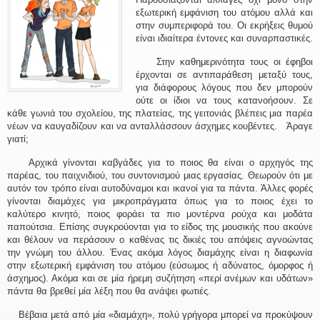
εξωτερική εμφάνιση του ατόμου αλλά και
στην συμπεριφορά του. Οι εκρήξεις θυμού
είναι ιδιαίτερα έντονες και συναρπαστικές.
Στην καθημερινότητα τους οι έφηβοι
έρχονται σε αντιπαράθεση μεταξύ τους,
για διάφορους λόγους που δεν μπορούν
ούτε οι ίδιοι να τους κατανοήσουν. Σε
κάθε γωνιά του σχολείου, της πλατείας, της γειτονιάς βλέπεις μια παρέα
νέων να καυγαδίζουν και να ανταλλάσσουν άσχημες κουβέντες. Άραγε
γιατί;
Αρχικά γίνονται καβγάδες για το ποιος θα είναι ο αρχηγός της
παρέας, του παιχνιδιού, του συντονισμού μιας εργασίας. Θεωρούν ότι με
αυτόν τον τρόπο είναι αυτοδύναμοι και ικανοί για τα πάντα. Άλλες φορές
γίνονται διαμάχες για μικροπράγματα όπως για το ποιος έχει το
καλύτερο κινητό, ποιος φοράει τα πιο μοντέρνα ρούχα και μοδάτα
παπούτσια. Επίσης συγκρούονται για το είδος της μουσικής που ακούνε
και θέλουν να περάσουν ο καθένας τις δικιές του απόψεις αγνοώντας
την γνώμη του άλλου. Ένας ακόμα λόγος διαμάχης είναι η διαφωνία
στην εξωτερική εμφάνιση του ατόμου (εύσωμος ή αδύνατος, όμορφος ή
άσχημος). Ακόμα και σε μία ήρεμη συζήτηση «περί ανέμων και υδάτων»
πάντα θα βρεθεί μία λέξη που θα ανάψει φωτιές.
Βέβαια μετά από μία «διαμάχη», πολύ γρήγορα μπορεί να προκύψουν