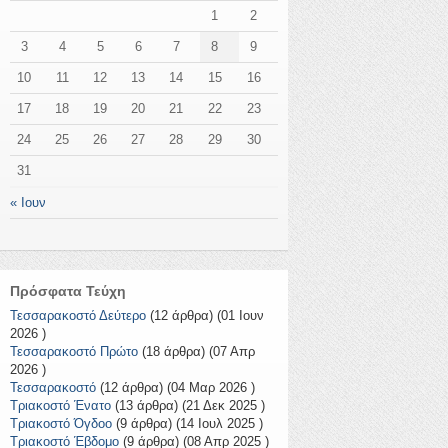
1
2
3
4
5
6
7
8
9
10
11
12
13
14
15
16
17
18
19
20
21
22
23
24
25
26
27
28
29
30
31
« Ιουν
Πρόσφατα Τεύχη
Τεσσαρακοστό Δεύτερο
(12 άρθρα) (01 Ιουν
2026 )
Τεσσαρακοστό Πρώτο
(18 άρθρα) (07 Απρ
2026 )
Τεσσαρακοστό
(12 άρθρα) (04 Μαρ 2026 )
Τριακοστό Ένατο
(13 άρθρα) (21 Δεκ 2025 )
Τριακοστό Όγδοο
(9 άρθρα) (14 Ιουλ 2025 )
Τριακοστό Έβδομο
(9 άρθρα) (08 Απρ 2025 )