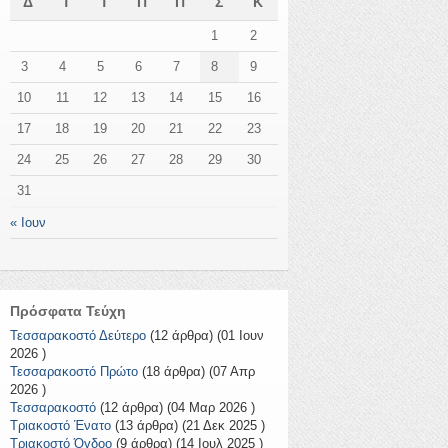
Δ
Τ
Τ
Π
Π
Σ
Κ
1
2
3
4
5
6
7
8
9
10
11
12
13
14
15
16
17
18
19
20
21
22
23
24
25
26
27
28
29
30
31
« Ιουν
Πρόσφατα Τεύχη
Τεσσαρακοστό Δεύτερο
(12 άρθρα) (01 Ιουν
2026 )
Τεσσαρακοστό Πρώτο
(18 άρθρα) (07 Απρ
2026 )
Τεσσαρακοστό
(12 άρθρα) (04 Μαρ 2026 )
Τριακοστό Ένατο
(13 άρθρα) (21 Δεκ 2025 )
Τριακοστό Όγδοο
(9 άρθρα) (14 Ιουλ 2025 )