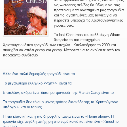
ως Φωteenες σελίδες θα θέλαμε να σας
προτείνουμε τα αγαπημένα μας τραγούδια
και τις αγαπημένες μας ταινίες για να
περάσετε υπέροχα τις Χριστουγεννιάτικες
γιορτές σας.
Το last Christmas του καλλιτέχνη Wham
θεωρείτε το πιο πετυχημένο
Χριστουγεννιάτικο τραγούδι των εποχών. Κυκλοφόρησε το 2009 και
συνεχίζει να σπάει ρεκόρ και ρεκόρ. Μπορείτε να το ακούσετε από τον
παρακάτω σύνδεσμο
Άλλο ένα πολύ δημοφιλής τραγούδι είναι το
Το μεγαλύτερο ελληνικό <<χιτ>> είναι τα
Επιπλέον, ακόμα ένα διάσημο τραγούδι της Mariah Carey είναι το
Τα τραγούδια δεν είναι ο μόνος τρόπος διασκέδασης τα Χριστούγεννα
υπάρχουν και οι ταινίες.
Η πιο κλασική και η πιο δημοφιλής ταινία είναι το «Home alone». H
τριλογία είχε μεγάλη απήχηση στο ευρύ κοινό και είναι ένα <<must to
watch>>.