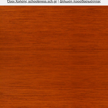
Όροι Χρήσης schoolpress.sch.gr
|
Δήλωση προσβασιμότητας