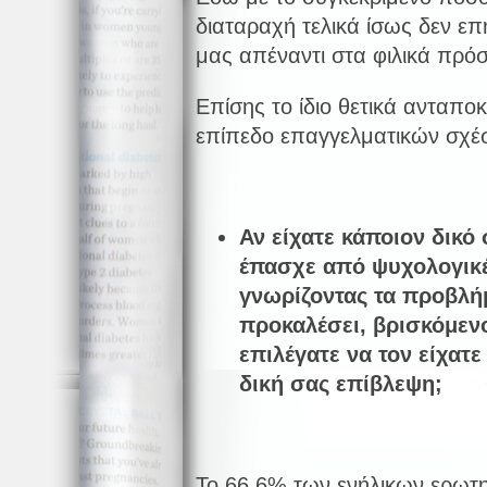
διαταραχή τελικά ίσως δεν επ
μας απέναντι στα φιλικά πρ
Επίσης το ίδιο θετικά ανταποκ
επίπεδο επαγγελματικών σχέ
Αν είχατε κάποιον δικό
έπασχε από ψυχολογικέ
γνωρίζοντας τα προβλή
προκαλέσει, βρισκόμεν
επιλέγατε να τον είχατ
δική σας επίβλεψη;
Το 66.6% των ενήλικων ερωτ