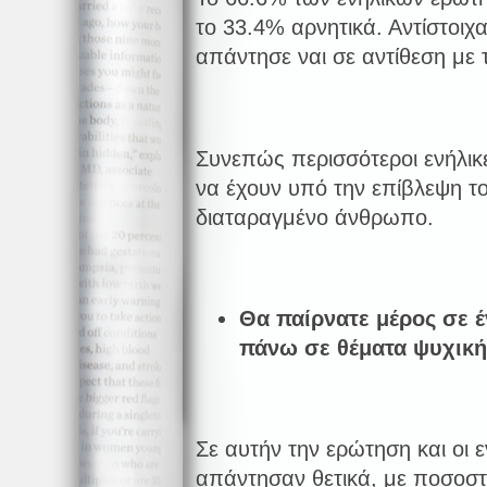
το 33.4% αρνητικά. Αντίστοι
απάντησε ναι σε αντίθεση με
Συνεπώς περισσότεροι ενήλικε
να έχουν υπό την επίβλεψη το
διαταραγμένο άνθρωπο.
Θα
π
αίρνατε
μέρος
σε
έ
π
άνω
σε
θέματα
ψυχική
Σε αυτήν την ερώτηση και οι ε
απάντησαν θετικά, με ποσοσ