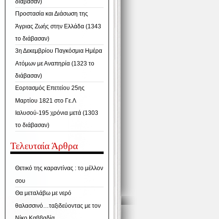
διάβασαν)
Προστασία και Διάσωση της
Άγριας Ζωής στην Ελλάδα (1343
το διάβασαν)
3η Δεκεμβρίου Παγκόσμια Ημέρα
Ατόμων με Αναπηρία (1323 το
διάβασαν)
Εορτασμός Επετείου 25ης
Μαρτίου 1821 στο Γε.Λ
Ιαλυσού-195 χρόνια μετά (1303
το διάβασαν)
Τελευταία Άρθρα
Θετικό της καραντίνας : το μέλλον
σου
Θα μεταλάβω με νερό
θαλασσινό…ταξιδεύοντας με τον
Νίκο Καββαδία