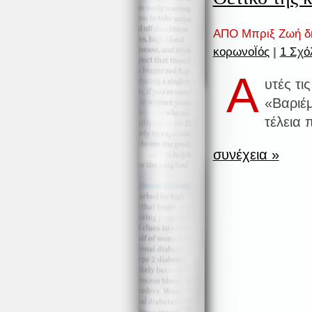
ΑΠΟ Μπριξ Ζωή δ
κορωνοΪός
|
1 Σχό
Α
υτές τι
«Βαριέμ
τέλεια 
συνέχεια »