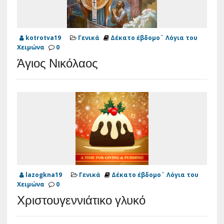
kotrotva19
Γενικά
Δέκατο έβδομο¨ Λόγια του
Χειμώνα
0
Άγιος Νικόλαος
lazogkna19
Γενικά
Δέκατο έβδομο¨ Λόγια του
Χειμώνα
0
Χριστουγεννιάτικο γλυκό