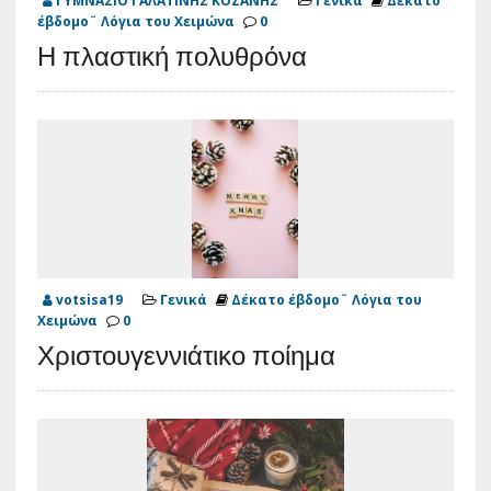
ΓΥΜΝΑΣΙΟ ΓΑΛΑΤΙΝΗΣ ΚΟΖΑΝΗΣ
Γενικά
Δέκατο
έβδομο¨ Λόγια του Χειμώνα
0
Η πλαστική πολυθρόνα
votsisa19
Γενικά
Δέκατο έβδομο¨ Λόγια του
Χειμώνα
0
Χριστουγεννιάτικο ποίημα