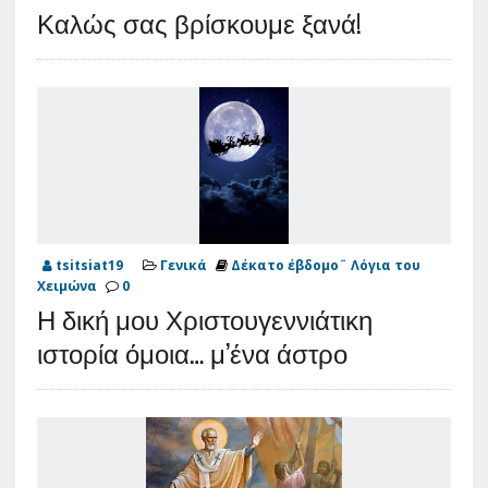
Καλώς σας βρίσκουμε ξανά!
tsitsiat19
Γενικά
Δέκατο έβδομο¨ Λόγια του
Χειμώνα
0
Η δική μου Χριστουγεννιάτικη
ιστορία όμοια… μ’ένα άστρο