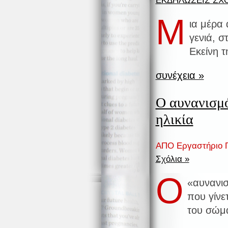
ΕΚΔΗΛΩΣΕΙΣ ΣΧ
Μ
ια μέρα
γενιά, σ
Εκείνη τ
συνέχεια »
Ο αυνανισμό
ηλικία
ΑΠΟ Εργαστήριο Π
Σχόλια »
Ο
«αυνανισ
που γίνετ
του σώμα