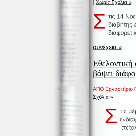
|
Χωρίς Σχόλια »
Σ
τις 14 Νο
διαβήτης 
διαφορετ
συνέχεια »
Εθελοντική 
βάψει διάφο
ΑΠΟ Εργαστήριο Π
Σχόλια »
Σ
τις μ
ενδια
πετάν