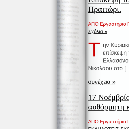
Πραιτώρι.
ΑΠΟ Εργαστήριο Π
Σχόλια »
Τ
ην Κυριακ
επίσκεψη 
Ελλασόνος
Νικολάου στο [
συνέχεια »
17 Νοέμβρί
αυθόρμητη κ
ΑΠΟ Εργαστήριο Π