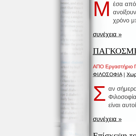
Μ
έσα από
ανοίξουν
χρόνο μ
συνέχεια »
ΠΑΓΚΟΣΜΙ
ΑΠΟ Εργαστήριο Π
ΦΙΛΟΣΟΦΙΑ
|
Χωρ
Σ
αν σήμερα
Φιλοσοφία
είναι αυτ
συνέχεια »
Επίσκεψη τ