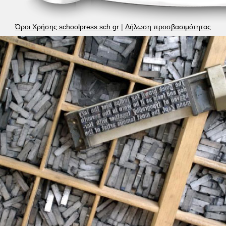
Όροι Χρήσης schoolpress.sch.gr
|
Δήλωση προσβασιμότητας