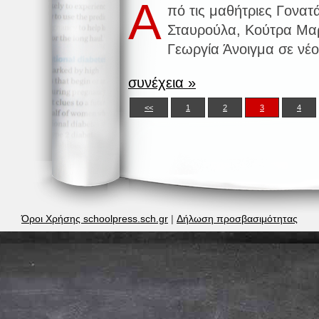
Α
πό τις μαθήτριες Γονατ
Σταυρούλα, Κούτρα Μαρ
Γεωργία Άνοιγμα σε ν
συνέχεια »
<<
1
2
3
4
Όροι Χρήσης schoolpress.sch.gr
|
Δήλωση προσβασιμότητας