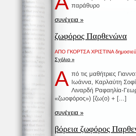
Α
παράθυρο
συνέχεια »
ζωφόρος Παρθενώνα
ΑΠΟ ΓΚΟΡΤΣΑ ΧΡΙΣΤΙΝΑ δημοσιεύ
Σχόλιο »
Α
πό τις μαθήτριες Γιανν
Ιωάννα, Καρλαύτη Σοφί
Λιναρδή Ραφαηλία-Γεωρ
«ζωοφόρος») [ζω(ο) + […]
συνέχεια »
βόρεια ζωφόρος Παρθ