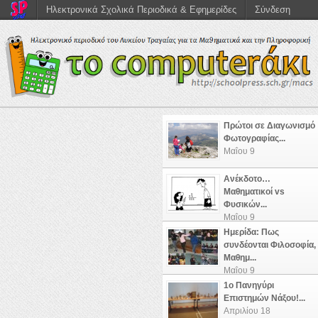
Ηλεκτρονικά Σχολικά Περιοδικά & Εφημερίδες
Σύνδεση
Πρώτοι σε Διαγωνισμό
Φωτογραφίας...
Μαΐου 9
Ανέκδοτο…
Μαθηματικοί vs
Φυσικών...
Μαΐου 9
Ημερίδα: Πως
συνδέονται Φιλοσοφία,
Μαθημ...
Μαΐου 9
1ο Πανηγύρι
Επιστημών Νάξου!...
Απριλίου 18