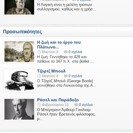
Η Λογική είναι η μελέτη τρόπων
συλλογισμού, καθώς και η χρήσ...
Προσωπικότητες
Η ζωή και το έργο του
Πλάτωνα...
Μαρτίου 8
0 σχόλια
Η ζωή: Γεννήθηκε το 428 και
πέθανε το 347 π.Χ. στα βαθιά ...
Τζορτζ Μπουλ
Μαρτίου 6
0 σχόλια
Ο Τζορτζ Μπουλ (George Boole)
γεννήθηκε στο Λινκονσάιρ της Α...
Ράσελ και Παράδοξο
Φεβρουαρίου 15
0 σχόλια
Ο Μπέρτραντ Άρθουρ Γουίλιαμ
Ράσελ ήταν Βρετανός φιλόσοφος,
μ...