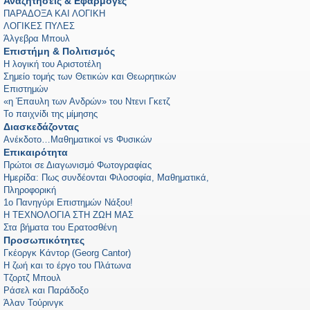
Αναζητήσεις & Εφαρμογές
ΠΑΡΑΔΟΞΑ ΚΑΙ ΛΟΓΙΚΗ
ΛΟΓΙΚΕΣ ΠΥΛΕΣ
Άλγεβρα Μπουλ
Επιστήμη & Πολιτισμός
Η λογική του Αριστοτέλη
Σημείο τομής των Θετικών και Θεωρητικών
Επιστημών
«η Έπαυλη των Ανδρών» του Ντενι Γκετζ
Το παιχνίδι της μίμησης
Διασκεδάζοντας
Ανέκδοτο…Μαθηματικοί vs Φυσικών
Επικαιρότητα
Πρώτοι σε Διαγωνισμό Φωτογραφίας
Ημερίδα: Πως συνδέονται Φιλοσοφία, Μαθηματικά,
Πληροφορική
1ο Πανηγύρι Επιστημών Νάξου!
Η ΤΕΧΝΟΛΟΓΙΑ ΣΤΗ ΖΩΗ ΜΑΣ
Στα βήματα του Ερατοσθένη
Προσωπικότητες
Γκέοργκ Κάντορ (Georg Cantor)
Η ζωή και το έργο του Πλάτωνα
Τζορτζ Μπουλ
Ράσελ και Παράδοξο
Άλαν Τούρινγκ