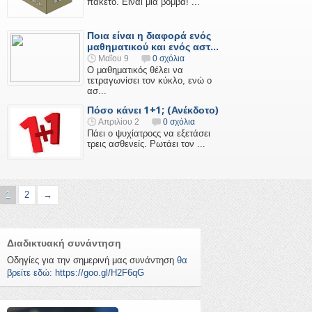
πακέτο. Είναι μία βόμβα! ...
Ποια είναι η διαφορά ενός
μαθηματικού και ενός αστ...
Μαΐου 9
0 σχόλια
Ο μαθηματικός θέλει να
τετραγωνίσει τον κύκλο, ενώ ο
ασ...
Πόσο κάνει 1+1; (Ανέκδοτο)
Απριλίου 2
0 σχόλια
Πάει ο ψυχίατροςς να εξετάσει
τρεις ασθενείς. Ρωτάει τον ...
1
2
→
Διαδικτυακή συνάντηση
Οδηγίες για την σημερινή μας συνάντηση
θα
βρείτε εδώ: https://goo.gl/H2F6qG