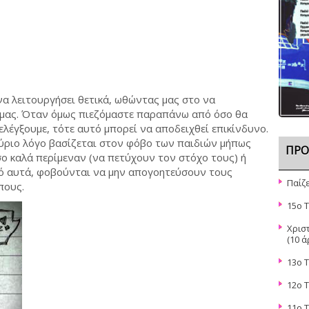
να λειτουργήσει θετικά, ωθώντας μας στο να
μας. Όταν όμως πιεζόμαστε παραπάνω από όσο θα
ελέγξουμε, τότε αυτό μπορεί να αποδειχθεί επικίνδυνο.
ύριο λόγο βασίζεται στον φόβο των παιδιών μήπως
ΠΡΌ
 καλά περίμεναν (να πετύχουν τον στόχο τους) ή
ό αυτά, φοβούνται να μην απογοητεύσουν τους
Παίζε
πους.
15ο 
Χρισ
(10 ά
13ο 
12o 
11ο 