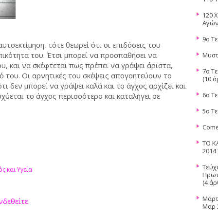
120 
Αγών
9ο Τ
αυτοεκτίμηση, τότε θεωρεί ότι οι επιδόσεις του
ικότητα του. Έτσι μπορεί να προσπαθήσει να
Μυστ
υ, και να σκέφτεται πως πρέπει να γράψει άριστα,
7o Tε
 του. Οι αρνητικές του σκέψεις απογοητεύουν το
(10 ά
τι δεν μπορεί να γράψει καλά και το άγχος αρχίζει και
6ο Τ
σχύεται το άγχος περισσότερο και καταλήγει σε
5ο Τ
Come
ΤΟ Κ
2014 
Τεύχ
ς και Υγεία
Πρωτ
(4 άρ
Μάρτ
νδεθείτε
.
Μαρ 2