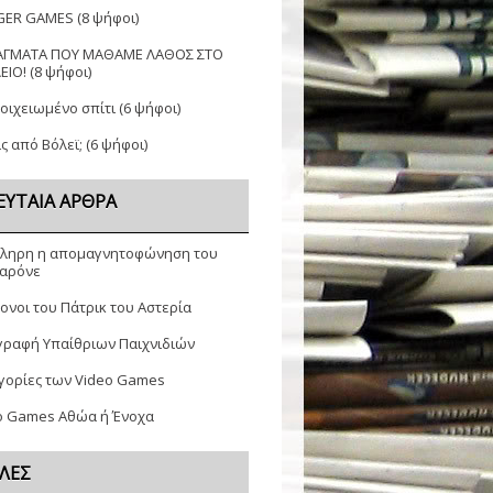
GER GAMES
(8 ψήφοι)
ΑΓΜΑΤΑ ΠΟΥ ΜΑΘΑΜΕ ΛΑΘΟΣ ΣΤΟ
ΕΙΟ!
(8 ψήφοι)
τοιχειωμένο σπίτι
(6 ψήφοι)
ς από Βόλεϊ;
(6 ψήφοι)
ΕΥΤΑΊΑ ΆΡΘΡΑ
ληρη η απομαγνητοφώνηση του
αρόνε
ονοι του Πάτρικ του Αστερία
γραφή Υπαίθριων Παιχνιδιών
γορίες των Video Games
o Games Αθώα ή Ένοχα
ΛΕΣ