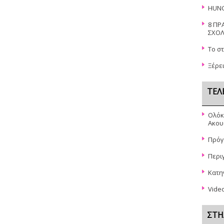
HUN
8 ΠΡ
ΣΧΟΛ
Το σ
Ξέρει
ΤΕΛ
Ολόκ
Ακου
Πρόγ
Περι
Κατη
Vide
ΣΤΉ