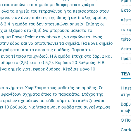
Έβδο
δα αποτυπώνει τα σηµεία µε διαφορετικό χρώµα.
Έκτο
ι όλα τα σηµεία του τετραγώνου ή τα περισσότερα στον
οφανώς αν ένας παίκτης της ίδιας ή αντίπαλης οµάδας
πέμπ
 3,4 η οµάδα του δεν αποτυπώνει σηµεία. Επίσης οι
τέτα
.χ οι εξάρες στο (6,6).Θα µπορούσε µάλιστα το
µµα Power Point στον πίνακα , να σηκώνεται ένας
τρίτ
 στην έδρα και να αποτυπώνει τα σηµεία. Για κάθε σηµείο
Δεύτ
αναγράφεται και το σκορ της οµάδας. Παρακάτω
νός τέτοιου παιχνιδιού. Η Α οµάδα έτυχε στο ζάρι 2 και
Πρώτ
όρο το (2,5) και το ( 5,2). Κέρδισε 20 βαθµούς. Η Β
α σηµείο γιατί έφερε δυάρες. Κέρδισε µόνο 10
ΤΕΛ
οια σχήµατα. Χωρίζουµε τους µαθητές σε οµάδες. Σε
Η πε
 εµφανίζουν σχήµατα όπως τα παρακάτω. Στόχος της
στην
α οµοίων σχηµάτων σε κάθε κάρτα. Για κάθε ζευγάρι
Βαβυλ
ι 10 βαθµού;. Νικήτρια είναι η οµάδα που συγκέντρωσε
πρόβ
Ο Πυθ
Carda