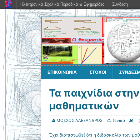
Ηλεκτρονικά Σχολικά Περιοδικά & Εφημερίδες
Σύνδεση
ΕΠΙΚΟΙΝΩΝΙΑ
ΣΤΟΧΟΙ
ΣΥΝΔΕΣΜ
Τα παιχνίδια στη
μαθηματικών
ΜΟΣΧΟΣ ΑΛΕΞΑΝΔΡΟΣ
Γενικά
Έχει διαπιστωθεί ότι η διδασκαλία των µ