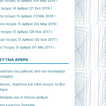
μο τεύχος
(6 άρθρα) (09 Μαρ 2024 )
 τεύχος
(4 άρθρα) (21 Σεπ 2019 )
το τεύχος
(5 άρθρα) (12 Μάι 2018 )
ρτο τεύχος
(5 άρθρα) (04 Μαρ 2018 )
ο τεύχος
(5 άρθρα) (26 Νοε 2017 )
ερο τεύχος
(5 άρθρα) (20 Ιουλ 2017 )
ο Τεύχος
(5 άρθρα) (01 Μάι 2017 )
ΕΥΤΑΊΑ ΆΡΘΡΑ
ριπέτεια του μηδενός από την ανυπαρξία
 ύπαρξη!
ώνιοι , Αιγύπτιοι και Ινδοί λύνουν το ίδιο
λημα
αγόρας και οι τέλειοι αριθμοί
no εναντίον Tartaglia