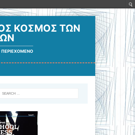
ΌΣ ΚΌΣΜΟΣ ΤΩΝ
ΚΏΝ
Ό ΠΕΡΙΕΧΌΜΕΝΟ