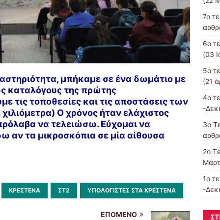
(22 Μ
7o τ
άρθρα
6ο τ
(03 Ι
5ο τ
αστηριότητα, μπήκαμε σε ένα δωμάτιο με
(21 ά
υς καταλόγους της πρώτης
4o τ
με τις τοποθεσίες και τις αποστάσεις των
-Δεκ
 χιλιόμετρα) Ο χρόνος ήταν ελάχιστος
πρόλαβα να τελειώσω. Εύχομαι να
3o Τε
ω αν τα μικροσκόπια σε μία αίθουσα
άρθρα
2o Τ
Μάρτ
1ο τ
-Δεκ
ΚΡΈΣΤΕΝΑ
ΣΤ2
ΥΠΟΛΟΓΙΣΤΈΣ ΣΤΑ ΚΡΈΣΤΕΝΑ
ΕΠΌΜΕΝΟ
ΣΤ