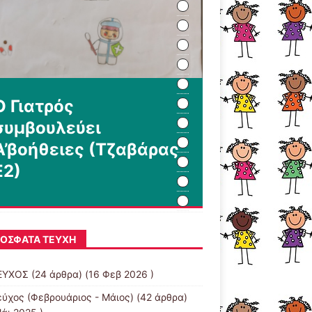
Ο Γιατρός
συμβουλεύει
Α’βοήθειες (Τζαβάρας
Ε2)
ΌΣΦΑΤΑ ΤΕΎΧΗ
ΕΥΧΟΣ
(24 άρθρα) (16 Φεβ 2026 )
εύχος (Φεβρουάριος - Μάιος)
(42 άρθρα)