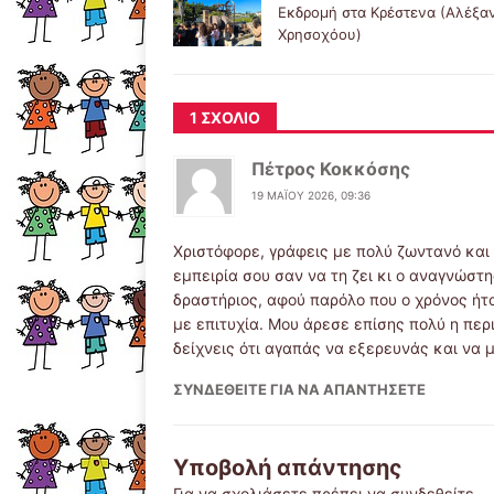
Εκδρομή στα Κρέστενα (Αλέξα
Χρησοχόου)
1 ΣΧΌΛΙΟ
Πέτρος Κοκκόσης
19 ΜΑΪ́ΟΥ 2026, 09:36
Χριστόφορε, γράφεις με πολύ ζωντανό και
εμπειρία σου σαν να τη ζει κι ο αναγνώστ
δραστήριος, αφού παρόλο που ο χρόνος ήτ
με επιτυχία. Μου άρεσε επίσης πολύ η περ
δείχνεις ότι αγαπάς να εξερευνάς και να 
ΣΥΝΔΕΘΕΊΤΕ ΓΙΑ ΝΑ ΑΠΑΝΤΉΣΕΤΕ
Υποβολή απάντησης
Για να σχολιάσετε πρέπει να
συνδεθείτε
.