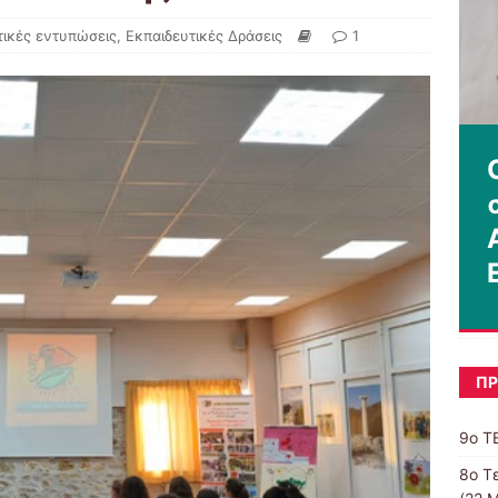
τικές εντυπώσεις
,
Εκπαιδευτικές Δράσεις
1
ΠΡ
9ο Τ
8o Τ