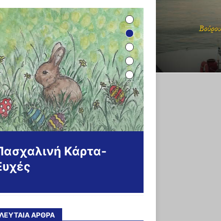
Πασχαλινή Κάρτα-
Ευχές
ΛΕΥΤΑΊΑ ΆΡΘΡΑ