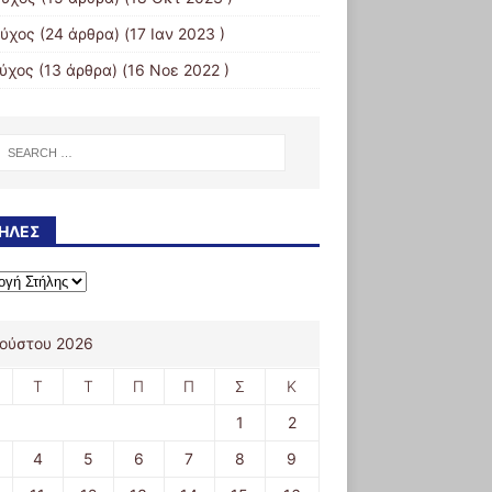
εύχος
(24 άρθρα) (17 Ιαν 2023 )
εύχος
(13 άρθρα) (16 Νοε 2022 )
ΉΛΕΣ
ούστου 2026
Τ
Τ
Π
Π
Σ
Κ
1
2
4
5
6
7
8
9