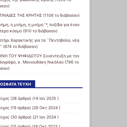
ασαν)
ΙΝΑΔΕΣ ΤΗΣ ΚΡΗΤΗΣ (1106 το διάβασαν)
νήμη, η μνήμη, η μνήμη΄΄*, πυξίδα για έναν
τερο κόσμο (910 το διάβασαν)
στήρι Χαρακτικής για τα ΄΄Πεντόβολα, νέα
’’ (874 το διάβασαν)
ΧΝΗ ΤΟΥ ΨΗΦΙΔΩΤΟΥ Συνέντευξη με τον
δογράφο, κ. Μανιουδάκη Νικόλαο (796 το
ασαν)
ΌΣΦΑΤΑ ΤΕΎΧΗ
εύχος
(28 άρθρα) (14 Ιαν 2025 )
εύχος
(19 άρθρα) (29 Οκτ 2024 )
εύχος
(30 άρθρα) (21 Ιαν 2024 )
εύχος
(15 άρθρα) (18 Οκτ 2023 )