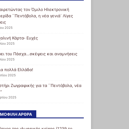
αιρετώντας τον Όμιλο Ηλεκτρονική
ερίδα ΄΄Πεντόβολα, η νέα γενιά΄ Λίγες
εις
ΐου 2025
αλινή Κάρτα- Ευχές
λίου 2025
ψει του Πάσχα…σκέψεις και αναμνήσεις
λίου 2025
ια πολλά Ελλάδα!
ρτίου 2025
στήρι Ζωγραφικής για τα ΄΄Πεντόβολα, νέα
’’
ρτίου 2025
ΜΟΦΙΛΉ ΆΡΘΡΑ
όηχος της γλωσσικής κρίσης (1239 το