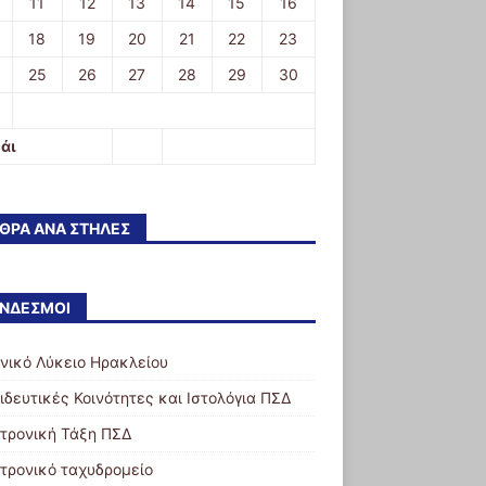
11
12
13
14
15
16
18
19
20
21
22
23
25
26
27
28
29
30
άι
ΘΡΑ ΑΝΆ ΣΤΉΛΕΣ
ΝΔΕΣΜΟΙ
ενικό Λύκειο Ηρακλείου
ιδευτικές Κοινότητες και Ιστολόγια ΠΣΔ
τρονική Τάξη ΠΣΔ
τρονικό ταχυδρομείο