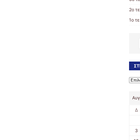
2o τ
1ο τ
ΣΤ
Αυγ
Δ
3