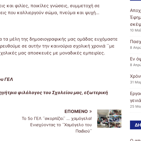
ις και φιλίες, ποικίλες γνώσεις, συμμετοχή σε
Αποχ
σεις που καλλιεργούν σώμα, πνεύμα και ψυχή…
Έφημ
σκέψ
10 Μα
λα τα μέλη της δημοσιογραφικής μας ομάδας ευχόμαστε
Πασχ
ρευθούμε σε αυτήν την καινούρια σχολική χρονιά ΄΄με
8 Απρι
 σχολικές μας αποσκευές με μοναδικές εμπειρίες.
Εν ό
8 Απρι
Χρόν
ου ΓΕΛ
31 Μα
ηγήτρια φιλόλογος του Σχολείου μας, εξωτερική
Εργα
γενιά
25 Μα
ΕΠΌΜΕΝΟ
Το 5ο ΓΕΛ ΄΄σκορπίζει΄΄ … χαμόγελα!
ΔΗ
Ενισχύοντας το ΄΄Χαμόγελο του
Παιδιού΄΄
Ο απ