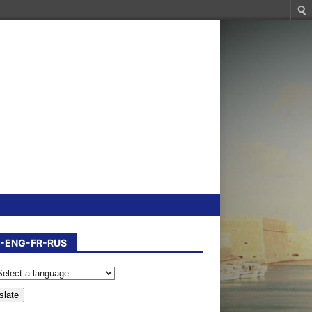
-ENG-FR-RUS
slate