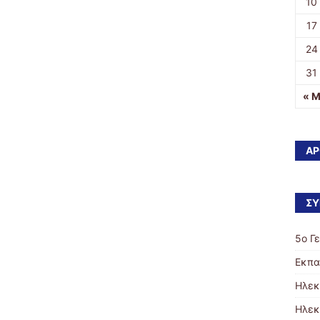
10
17
24
31
« Μ
ΆΡ
ΣΎ
5o Γ
Εκπα
Ηλεκ
Ηλεκ