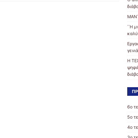
διάβ
ΜΑΝΤ
΄΄Η μ
καλύ
Εργα
γενιά
Η ΤΕ
ψηφι
διάβ
ΠΡ
6ο τ
5ο τ
4ο τ
3o τ