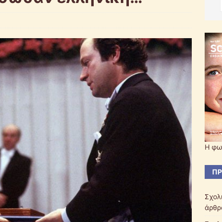
Η φω
ΠΡ
Σχολ
άρθρ