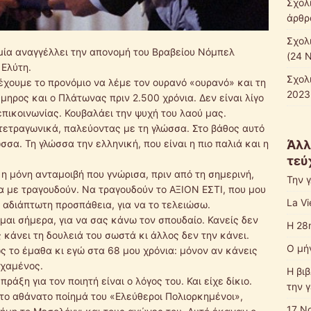
Σχολ
άρθρ
Σχολ
μία αναγγέλλει την απονομή του Βραβείου Νόμπελ
(24 
 Ελύτη.
Σχολ
 έχουμε το προνόμιο να λέμε τον ουρανό «ουρανό» και τη
2023
ηρος και ο Πλάτωνας πριν 2.500 χρόνια. Δεν είναι λίγο
επικοινωνίας. Κουβαλάει την ψυχή του λαού μας.
τετραγωνικά, παλεύοντας με τη γλώσσα. Στο βάθος αυτό
Άλλ
σσα. Τη γλώσσα την ελληνική, που είναι η πιο παλιά και η
τεύ
 η μόνη ανταμοιβή που γνώρισα, πριν από τη σημερινή,
Την 
 με τραγουδούν. Να τραγουδούν το ΑΞΙΟΝ ΕΣΤΙ, που μου
La Vi
αδιάπτωτη προσπάθεια, για να το τελειώσω.
μαι σήμερα, για να σας κάνω τον σπουδαίο. Κανείς δεν
Η 28
 κάνει τη δουλειά του σωστά κι άλλος δεν την κάνει.
Ο μή
ς το έμαθα κι εγώ στα 68 μου χρόνια: μόνον αν κάνεις
 χαμένος.
Η βι
ράξη για τον ποιητή είναι ο λόγος του. Και είχε δίκιο.
την 
 το αθάνατο ποίημά του «Ελεύθεροι Πολιορκημένοι»,
17 Ν