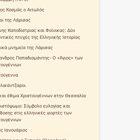
ιος Κοσμάς ο Αιτωλός
οι της Λάρισας
νης Καποδίστριας και Φοίνικας: Δύο
ντικές πτυχές της Ελληνικής Ιστορίας
ρικά μνημεία της Λάρισας
ανδρος Παπαδιαμάντης- Ο «Άγιος» των
τουγέννων
τούγεννα
αλικάντζαροι
και έθιμα Χριστουγέννων στην Θεσσαλία
ριστόψωμο: Σύμβολο ευλογίας και
δοσης στις ελληνικές γιορτές των
τουγέννων
ς Ιανουάριος