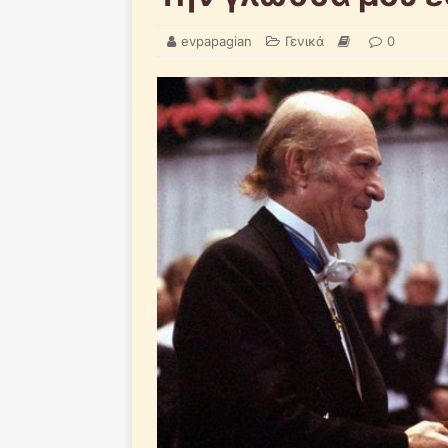
evpapagian
Γενικά
0