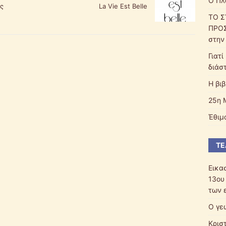
Ο Πλ
ς
La Vie Est Belle
ΤΟ Σ
ΠΡΟΣ
στην
Γιατί
διάσ
Η βι
25η 
Έθιμ
ΤΕ
Εικα
13ου
των 
Ο γε
Κρισ