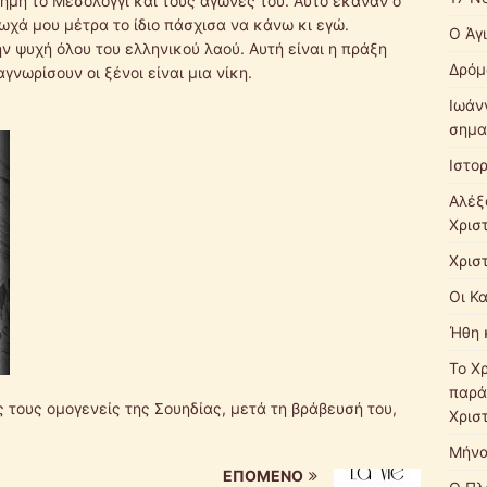
μη το Μεσολόγγι και τους αγώνες του. Αυτό έκαναν ο
ωχά μου μέτρα το ίδιο πάσχισα να κάνω κι εγώ.
Ο Άγ
 ψυχή όλου του ελληνικού λαού. Αυτή είναι η πράξη
Δρόμ
γνωρίσουν οι ξένοι είναι μια νίκη.
Ιωάν
σημα
Ιστο
Αλέξ
Χρισ
Χρισ
Οι Κ
Ήθη 
Το Χ
παρά
 τους ομογενείς της Σουηδίας, μετά τη βράβευσή του,
Χρισ
Μήνα
ΕΠΌΜΕΝΟ