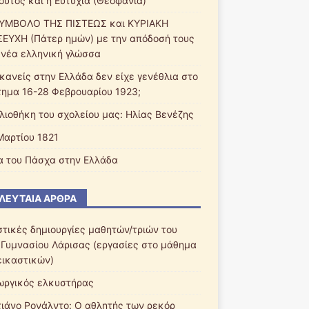
ούτος και η Ευτυχία (Θεοφάνια)
ΥΜΒΟΛΟ ΤΗΣ ΠΙΣΤΕΩΣ και ΚΥΡΙΑΚΗ
ΕΥΧΗ (Πάτερ ημών) με την απόδοσή τους
 νέα ελληνική γλώσσα
 κανείς στην Ελλάδα δεν είχε γενέθλια στο
τημα 16-28 Φεβρουαρίου 1923;
βλιοθήκη του σχολείου μας: Ηλίας Βενέζης
Μαρτίου 1821
α του Πάσχα στην Ελλάδα
ΛΕΥΤΑΊΑ ΆΡΘΡΑ
στικές δημιουργίες μαθητών/τριών του
 Γυμνασίου Λάρισας (εργασίες στο μάθημα
εικαστικών)
ωργικός ελκυστήρας
τιάνο Ρονάλντο: Ο αθλητής των ρεκόρ