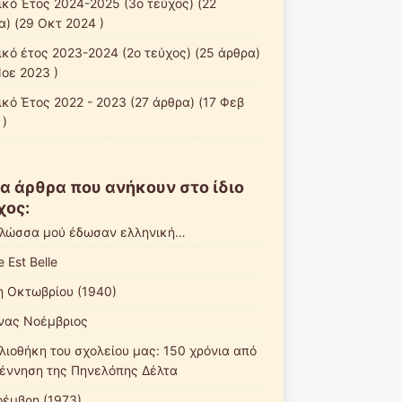
ικό Έτος 2024-2025 (3ο τεύχος)
(22
α) (29 Οκτ 2024 )
ικό έτος 2023-2024 (2ο τεύχος)
(25 άρθρα)
Νοε 2023 )
ικό Έτος 2022 - 2023
(27 άρθρα) (17 Φεβ
 )
α άρθρα που ανήκουν στο ίδιο
χος:
γλώσσα μού έδωσαν ελληνική…
e Est Belle
η Οκτωβρίου (1940)
νας Νοέμβριος
βλιοθήκη του σχολείου μας: 150 χρόνια από
γέννηση της Πηνελόπης Δέλτα
οέμβρη (1973)