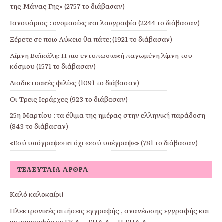
της Μάνας Γης» (2757 το διάβασαν)
Ιανουάριος : ονομασίες και λαογραφία (2244 το διάβασαν)
Ξέρετε σε ποιο Λύκειο θα πάτε; (1921 το διάβασαν)
Λίμνη Βαϊκάλη: Η πιο εντυπωσιακή παγωμένη λίμνη του
κόσμου (1571 το διάβασαν)
Διαδικτυακές φιλίες (1091 το διάβασαν)
Οι Τρεις Ιεράρχες (923 το διάβασαν)
25η Μαρτίου : τα έθιμα της ημέρας στην ελληνική παράδοση
(843 το διάβασαν)
«Εσύ υπόγραψε» κι όχι «εσύ υπέγραψε» (781 το διάβασαν)
ΤΕΛΕΥΤΑΊΑ ΆΡΘΡΑ
Καλό καλοκαίρι!
Ηλεκτρονικές αιτήσεις εγγραφής , ανανέωσης εγγραφής και
μετεγγραφής σε ΓΕ.Λ. – ΕΠΑ.Λ. – Π.ΕΠΑ.Λ.