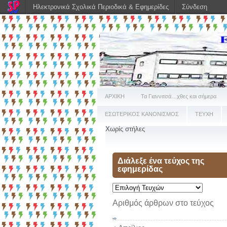
Ηλεκτρονικά Σχολικά Περιοδικά & Εφημερίδες
Σύνδεση
ΑΡΧΙΚΗ
Τα Γιαννιτσά…χθες και σήμερα
ΕΣΩΤΕΡΙΚΟΣ ΚΑΝΟΝΙΣΜΟΣ
ΤΕΥΧΗ
Χωρίς στήλες
Διάλεξε ένα τεύχος της
εφημερίδας
Αριθμός άρθρων στο τεύχος