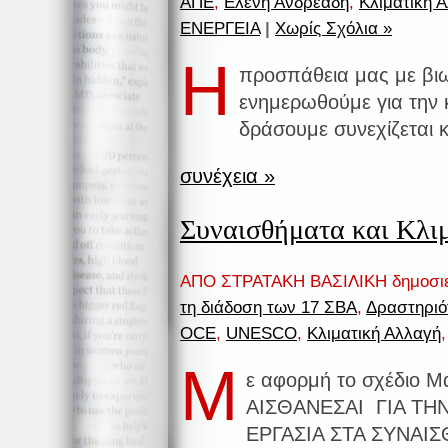
ΑΠΕ
,
Ελένη Ανδρεάδη
,
Κλιματική 
ΕΝΕΡΓΕΙΑ
|
Χωρίς Σχόλια »
Η
προσπάθεια μας με βι
ενημερωθούμε για την κ
δράσουμε συνεχίζεται κ
συνέχεια »
Συναισθήματα και Κλι
ΑΠΟ ΣΤΡΑΤΑΚΗ ΒΑΣΙΛΙΚΗ δημοσι
τη διάδοση των 17 ΣΒΑ
,
Δραστηριό
OCE
,
UNESCO
,
Κλιματική Αλλαγή
Μ
ε αφορμή το σχέδιο 
ΑΙΣΘΑΝΕΣΑΙ ΓΙΑ ΤΗ
ΕΡΓΑΣΙΑ ΣΤΑ ΣΥΝΑΙΣΘ