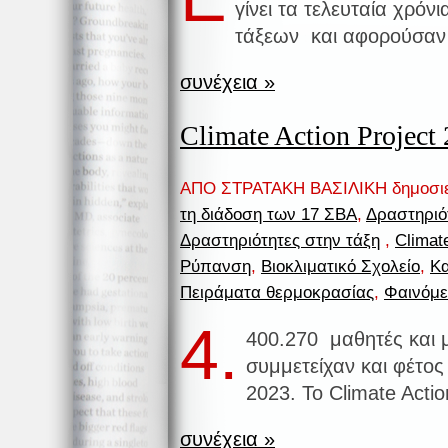
γίνει τα τελευταία χρόν
τάξεων και αφορούσαν
συνέχεια »
Climate Action Project
ΑΠΟ ΣΤΡΑΤΑΚΗ ΒΑΣΙΛΙΚΗ δημοσι
τη διάδοση των 17 ΣΒΑ
,
Δραστηριό
Δραστηριότητες στην τάξη
,
Climate
Ρύπανση
,
Βιοκλιματικό Σχολείο
,
Κα
Πειράματα θερμοκρασίας
,
Φαινόμε
4.
400.270 μαθητές και 
συμμετείχαν και φέτος 
2023. To Climate Actio
συνέχεια »