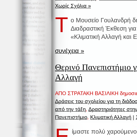
Χωρίς Σχόλια »
Τ
ο Μουσείο Γουλανδρή δ
Διαδραστική Έκθεση για 
«Κλιματική Αλλαγή και 
συνέχεια »
Θερινό Πανεπιστήμιο γ
Αλλαγή
ΑΠΟ ΣΤΡΑΤΑΚΗ ΒΑΣΙΛΙΚΗ δημοσι
Δράσεις του σχολείου για τη διάδ
από την τάξη
,
Δραστηριότητες στην
Πανεπιστήμιο
,
Κλιματική Αλλαγή
|
Ε
ίμαστε πολύ χαρούμενοι