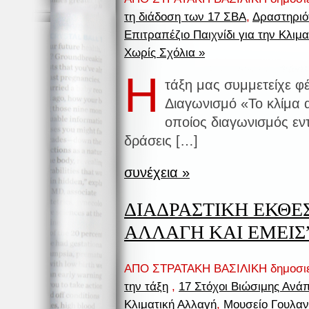
τη διάδοση των 17 ΣΒΑ
,
Δραστηριό
Επιτραπέζιο Παιχνίδι για την Κλιμ
Χωρίς Σχόλια »
Η
τάξη μας συμμετείχε φ
Διαγωνισμό «Το κλίμα
οποίος διαγωνισμός εντ
δράσεις […]
συνέχεια »
ΔΙΑΔΡΑΣΤΙΚΗ ΕΚΘΕ
ΑΛΛΑΓΗ ΚΑΙ ΕΜΕΙΣ
ΑΠΟ ΣΤΡΑΤΑΚΗ ΒΑΣΙΛΙΚΗ δημοσι
την τάξη
,
17 Στόχοι Βιώσιμης Ανά
Κλιματική Αλλαγή
,
Μουσείο Γουλαν