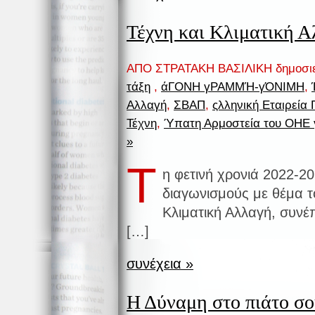
Τέχνη και Κλιματική 
ΑΠΟ ΣΤΡΑΤΑΚΗ ΒΑΣΙΛΙΚΗ δημοσι
τάξη
,
άΓΟΝΗ γΡΑΜΜΉ-γΌΝΙΜΗ
,
Αλλαγή
,
ΣΒΑΠ
,
ςλληνική Εταιρεία 
Τέχνη
,
Ύπατη Αρμοστεία του ΟΗΕ 
»
Τ
η φετινή χρονιά 2022-2
διαγωνισμούς με θέμα τ
Κλιματική Αλλαγή, συνέπ
[…]
συνέχεια »
Η Δύναμη στο πιάτο σ