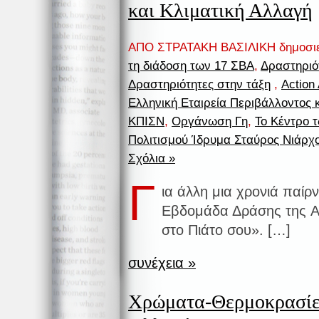
και Κλιματική Αλλαγή
ΑΠΟ ΣΤΡΑΤΑΚΗ ΒΑΣΙΛΙΚΗ δημοσι
τη διάδοση των 17 ΣΒΑ
,
Δραστηριό
Δραστηριότητες στην τάξη
,
Action 
Ελληνική Εταιρεία Περιβάλλοντος 
ΚΠΙΣΝ
,
Οργάνωση Γη
,
Το Κέντρο τ
Πολιτισμού Ίδρυμα Σταύρος Νιάρχ
Σχόλια »
Γ
ια άλλη μια χρονιά παίρ
Εβδομάδα Δράσης της Ac
στο Πιάτο σου». […]
συνέχεια »
Χρώματα-Θερμοκρασίες