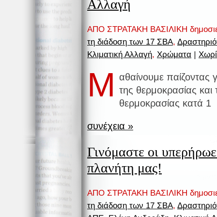
Αλλαγή
ΑΠΟ ΣΤΡΑΤΑΚΗ ΒΑΣΙΛΙΚΗ δημοσι
τη διάδοση των 17 ΣΒΑ
,
Δραστηριό
Κλιματική Αλλαγή
,
Χρώματα
|
Χωρί
Μ
αθαίνουμε παίζοντας 
της θερμοκρασίας και 
θερμοκρασίας κατά 1
συνέχεια »
Γινόμαστε οι υπερήρωε
πλανήτη μας!
ΑΠΟ ΣΤΡΑΤΑΚΗ ΒΑΣΙΛΙΚΗ δημοσι
τη διάδοση των 17 ΣΒΑ
,
Δραστηριό