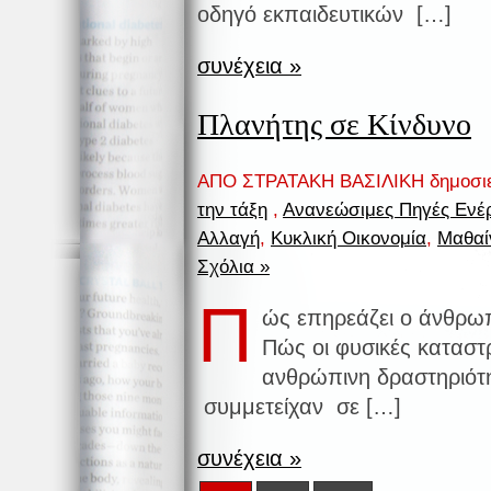
οδηγό εκπαιδευτικών […]
συνέχεια »
Πλανήτης σε Κίνδυνο
ΑΠΟ ΣΤΡΑΤΑΚΗ ΒΑΣΙΛΙΚΗ δημοσι
την τάξη
,
Ανανεώσιμες Πηγές Ενέ
Αλλαγή
,
Κυκλική Οικονομία
,
Μαθαί
Σχόλια »
Π
ώς επηρεάζει ο άνθρωπ
Πώς οι φυσικές καταστρ
ανθρώπινη δραστηριότη
συμμετείχαν σε […]
συνέχεια »