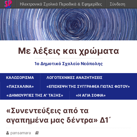
Ηλεκτρονικά Σχολικά Περιοδικά & Εφημερίδες
Σύνδεση
Με λέξεις και χρώματα
1ο Δημοτικό Σχολείο Νεάπολης
ΚΑΛΩΣΌΡΙΣΜΑ
ΛΟΓΟΤΕΧΝΙΚΈΣ ΑΝΑΖΗΤΉΣΕΙΣ
«ΠΑΣΧΑΛΙΝΑ»
«ΕΠΊΣΚΕΨΗ ΤΗΣ ΣΥΓΓΡΑΦΈΑ ΓΙΏΤΑΣ ΦΏΤΟΥ»
«ΔΗΜΙΟΥΡΓΊΕΣ ΤΗΣ Α” ΤΆΞΗΣ»
«Η ΑΓΊΑ ΣΟΦΊΑ»
«Συνεντεύξεις από τα
αγαπημένα μας δέντρα» Δ1΄
pansamara