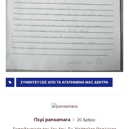
ΣΥΝΕΝΤΕΎΞΕΙΣ ΑΠΌ ΤΑ ΑΓΑΠΗΜΈΝΑ ΜΑΣ ΔΈΝΤΡΑ
Περί pansamara
20 Άρθρα
Εκπαιδευτικός του 1ου Δημ. Σχ. Νεάπολης Θεσ/νίκης