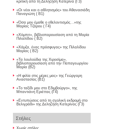
κριτική από τη Δεληζήση Κατερίνα (Γ3)
«Οι νέοι και ο αθλητισμός» του Αθανασιάδη
Παναγιώτη ( Β1)
«Όσα μου έμαθε ο εθελοντισμός…»της
Μαρίας Τζάρου ( Γ4)
«Χόμπιτ», βιβλιοπαρουσίαση από τη Μαρία
Πιλαλίδου ( Β2)
«Χάμζα, ένας πρόσφυγας» της Πιλαλίδου
Μαρίας ( Β2)
«Τα λουλούδια της Χιροσίμα»,
βιβλιοπαρουσίαση από την Παπαγεωργίου
Μαρία (Β2)
«Η φιλία στις μέρες μας» της Γεώργαρη
Αναστασίας (Β1)
«Το ταξίδι μου στο Εδιμβούργο», της
Μπαντιάνη Εριέττας (Γ4)
«Εντυπώσεις από τη σχολική εκδρομή στο
Βελιγράδι» της Δεληζήση Κατερίνας (Γ3)
Στήλες
Χωρίς στήλες