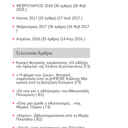
ΦΕΒΡΟΥΑΡΙΟΣ 2018
(30 άρθρα) (26 Φεβ
2018 )
Ιούνιος 2017
(32 άρθρα) (17 Ιουλ 2017 )
Φεβρουάριος 2017
(39 άρθρα) (16 Φεβ 2017
)
Απρίλιος 2016
(33 άρθρα) (14 Απρ 2016 )
Τελευταία Άρθρα
Κριτική θεατρικής παράστασης «Οι άθλ[ι]οι
του Ηρακλή» της Χλιάπα Κωνσταντίνας (Γ3)
« Η φάρμα των ζώων», θεατρική
παράσταση από το ΔΗΠΕΘΕ Κοζάνης Μια
κριτική από τη Δεληζήση Κατερίνα (Γ3)
«Οι νέοι και ο αθλητισμός» του Αθανασιάδη
Παναγιώτη ( Β1)
«Όσα μου έμαθε ο εθελοντισμός…»της
Μαρίας Τζάρου ( Γ4)
«Χόμπιτ», βιβλιοπαρουσίαση από τη Μαρία
Πιλαλίδου ( Β2)
«Χάμζα, ένας πρόσφυγας» της Πιλαλίδου