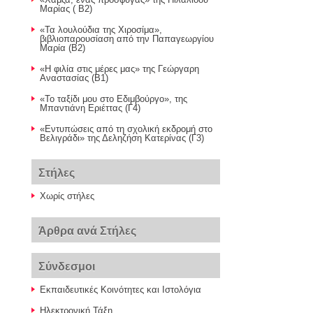
Μαρίας ( Β2)
«Τα λουλούδια της Χιροσίμα»,
βιβλιοπαρουσίαση από την Παπαγεωργίου
Μαρία (Β2)
«Η φιλία στις μέρες μας» της Γεώργαρη
Αναστασίας (Β1)
«Το ταξίδι μου στο Εδιμβούργο», της
Μπαντιάνη Εριέττας (Γ4)
«Εντυπώσεις από τη σχολική εκδρομή στο
Βελιγράδι» της Δεληζήση Κατερίνας (Γ3)
Στήλες
Χωρίς στήλες
Άρθρα ανά Στήλες
Σύνδεσμοι
Εκπαιδευτικές Κοινότητες και Ιστολόγια
Ηλεκτρονική Τάξη