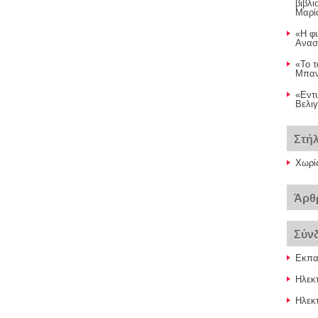
βιβλ
Μαρί
«Η φι
Ανασ
«Το τ
Μπαντ
«Εντ
Βελιγ
Στή
Χωρί
Άρθ
Σύν
Εκπαι
Ηλεκ
Ηλεκτ