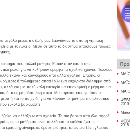
ένα μεγάλο μέρος της ζωής μας ξεκινώντας το από τη νηπιακή
ηβεία με το Λύκειο. Μέσα σε αυτό το διάστημα αποκτούμε πολλές
ητικές.
να ερώτημα που πολλοί μαθητές θέτουν στον εαυτό τους.
Πρό
τικό ρόλο, για να κυλήσουν όμορφα τα σχολικά χρόνια. Πολλούς
ΜΑΪΟ
 αλλά έκανα και καινούριους από άλλα σχολεία. Επίσης, οι
μονοήμερες ή πολυήμερες αποτελούν ένα ευχάριστο διάλειμμα από
ΜΑΪΟ
, αλλά και μια πολύ καλή ευκαιρία να επισκεφτούμε μέρη και να
ΜΑΪΟ
ιτισμό τους με τρόπο βιωματικό. Μου αρέσει, επίσης, όταν οι
μέσα ή και το παιχνίδι, για να κάνουν το μάθημα πιο ελκυστικό
ΦΕΒΡ
2019 
 που εύκολα βαριόμαστε.
Μάϊο
ήθελα να αλλάξουν στο σχολείο. Το πιο βασικό από όλα αφορά
ΦΕΒΡ
φτάωρα, τα μαθήματα είναι πολλά και το καθένα έχει τις
2018 
από εμάς πηγαίνουμε σε δραστηριότητες, όπως μία ξένη γλώσσα,