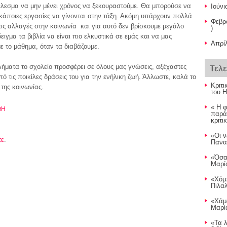
έλεσμα να μην μένει χρόνος να ξεκουραστούμε. Θα μπορούσε να
Ιούνι
 κάποιες εργασίες να γίνονται στην τάξη. Ακόμη υπάρχουν πολλά
Φεβρ
τις αλλαγές στην κοινωνία και για αυτό δεν βρίσκουμε μεγάλο
)
γμα τα βιβλία να είναι πιο ελκυστικά σε εμάς και να μας
Απρίλ
 το μάθημα, όταν τα διαβάζουμε.
λήματα το σχολείο προσφέρει σε όλους μας γνώσεις, αξέχαστες
Τελ
πό τις ποικίλες δράσεις του για την ενήλικη ζωή. Άλλωστε, καλά το
Κριτι
 της κοινωνίας.
του 
« Η 
ΩΗ
παρά
κριτι
«Οι ν
τε
.
Παναγ
«Όσα
Μαρία
«Χόμ
Πιλαλ
«Χάμ
Μαρία
«Τα λ