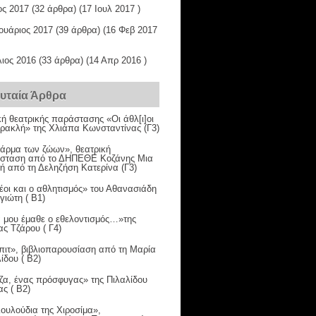
ος 2017
(32 άρθρα) (17 Ιουλ 2017 )
ουάριος 2017
(39 άρθρα) (16 Φεβ 2017
ιος 2016
(33 άρθρα) (14 Απρ 2016 )
ευταία Άρθρα
κή θεατρικής παράστασης «Οι άθλ[ι]οι
Ηρακλή» της Χλιάπα Κωνσταντίνας (Γ3)
φάρμα των ζώων», θεατρική
σταση από το ΔΗΠΕΘΕ Κοζάνης Μια
κή από τη Δεληζήση Κατερίνα (Γ3)
έοι και ο αθλητισμός» του Αθανασιάδη
ιώτη ( Β1)
 μου έμαθε ο εθελοντισμός…»της
ς Τζάρου ( Γ4)
πιτ», βιβλιοπαρουσίαση από τη Μαρία
ίδου ( Β2)
ζα, ένας πρόσφυγας» της Πιλαλίδου
ς ( Β2)
ουλούδια της Χιροσίμα»,