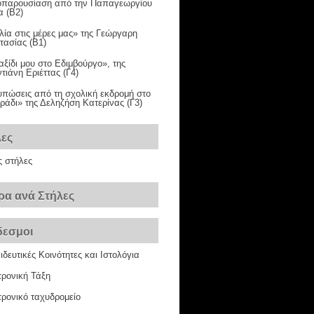
ιοπαρουσίαση από την Παπαγεωργίου
α (Β2)
λία στις μέρες μας» της Γεώργαρη
τασίας (Β1)
αξίδι μου στο Εδιμβούργο», της
ιάνη Εριέττας (Γ4)
υπώσεις από τη σχολική εκδρομή στο
ράδι» της Δεληζήση Κατερίνας (Γ3)
λες
ς στήλες
ρα ανά Στήλες
δεσμοι
δευτικές Κοινότητες και Ιστολόγια
τρονική Τάξη
ρονικό ταχυδρομείο