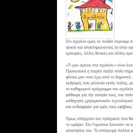
ΔΙΑΤΡΟΦΗ-ΥΓΕΙΑ
ΠΡΟΓΡΑΜΜΑΤΑ
ΜΥΘΙΣΤΟΡΗΜΑΤΑ
ΠΟΛΙΤΙΣΜΟΣ
Στο σχολείο εμείς τα παιδιά περνάμε 
ΑΘΛΗΤΙΚΑ
ηλικία και ολοκληρώνοντάς το στην εφ
ΙΔΙΑΙΤΕΡΑ ΘΕΜΑΤΑ
εμπειρίες, άλλες θετικές και άλλες αρν
ΨΥΧΑΓΩΓΙΑ
«Τι μου αρέσει στο σχολείο;» είναι έ
Προσωπικά η παρέα παίζει πολύ σημαν
φίλους μου τους έχω από το Δημοτικό,
εκδρομές που γίνονται εκτός πόλης, 
το καθημερινό πρόγραμμα του σχολείου
μάθουμε για την ιστορία τους, τον πολ
καθηγητές χρησιμοποιούν τεχνολογικά 
και ενδιαφέρον για εμάς τους εφήβους
Όμως υπάρχουν και πράγματα που θα 
το ωράριο. Στο Γυμνάσιο ξεκινούν τα ε
απαιτήσεις του. Το απόγευμα πολλοί 