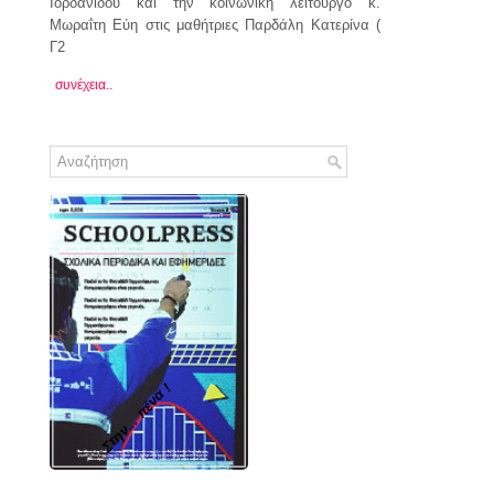
Ιορδανίδου και την κοινωνική λειτουργό κ.
Μωραΐτη Εύη στις μαθήτριες Παρδάλη Κατερίνα (
Γ2
συνέχεια..
Στην... πένα !