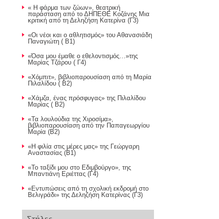
« Η φάρμα των ζώων», θεατρική
παράσταση από το ΔΗΠΕΘΕ Κοζάνης Μια
κριτική από τη Δεληζήση Κατερίνα (Γ3)
«Οι νέοι και ο αθλητισμός» του Αθανασιάδη
Παναγιώτη ( Β1)
«Όσα μου έμαθε ο εθελοντισμός…»της
Μαρίας Τζάρου ( Γ4)
«Χόμπιτ», βιβλιοπαρουσίαση από τη Μαρία
Πιλαλίδου ( Β2)
«Χάμζα, ένας πρόσφυγας» της Πιλαλίδου
Μαρίας ( Β2)
«Τα λουλούδια της Χιροσίμα»,
βιβλιοπαρουσίαση από την Παπαγεωργίου
Μαρία (Β2)
«Η φιλία στις μέρες μας» της Γεώργαρη
Αναστασίας (Β1)
«Το ταξίδι μου στο Εδιμβούργο», της
Μπαντιάνη Εριέττας (Γ4)
«Εντυπώσεις από τη σχολική εκδρομή στο
Βελιγράδι» της Δεληζήση Κατερίνας (Γ3)