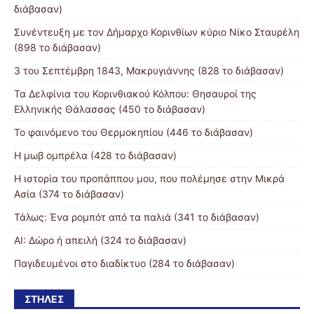
διάβασαν)
Συνέντευξη με τον Δήμαρχο Κορινθίων κύριο Νίκο Σταυρέλη
(898 το διάβασαν)
3 του Σεπτέμβρη 1843, Μακρυγιάννης (828 το διάβασαν)
Τα Δελφίνια του Κορινθιακού Κόλπου: Θησαυροί της
Ελληνικής Θάλασσας (450 το διάβασαν)
Το φαινόμενο του Θερμοκηπίου (446 το διάβασαν)
Η μωβ ομπρέλα (428 το διάβασαν)
Η ιστορία του προπάππου μου, που πολέμησε στην Μικρά
Ασία (374 το διάβασαν)
Τάλως: Ένα ρομπότ από τα παλιά (341 το διάβασαν)
AI: Δώρο ή απειλή (324 το διάβασαν)
Παγιδευμένοι στο διαδίκτυο (284 το διάβασαν)
ΣΤΉΛΕΣ